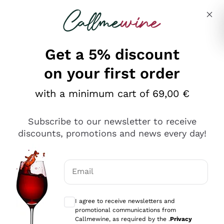
Skip to content
Describe what you are looking for
Get a 5% discount
on your first order
Ottimo
with a minimum cart of 69,00 €
4,5
/5
2.566
Subscribe to our newsletter to receive
recensioni
discounts, promotions and news every day!
Le nostre recensioni a 4 e 5 stelle.
Clicca qui per leggerle tutte >
Email
Precedente
Successivo
Optional consents to receive communicat
I agree to receive newsletters and
Ieri
promotional communications from
Ordine tutto ok, niente da dire a riguardo. Il sito in se
Callmewine, as required by the .
Privacy