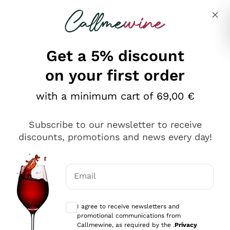
Skip to content
Describe what you are looking for
Get a 5% discount
on your first order
Ottimo
with a minimum cart of 69,00 €
4,5
/5
2.566
Subscribe to our newsletter to receive
recensioni
discounts, promotions and news every day!
Le nostre recensioni a 4 e 5 stelle.
Clicca qui per leggerle tutte >
Email
Precedente
Successivo
Optional consents to receive communicat
I agree to receive newsletters and
Ieri
promotional communications from
Ordine tutto ok, niente da dire a riguardo. Il sito in se
Callmewine, as required by the .
Privacy