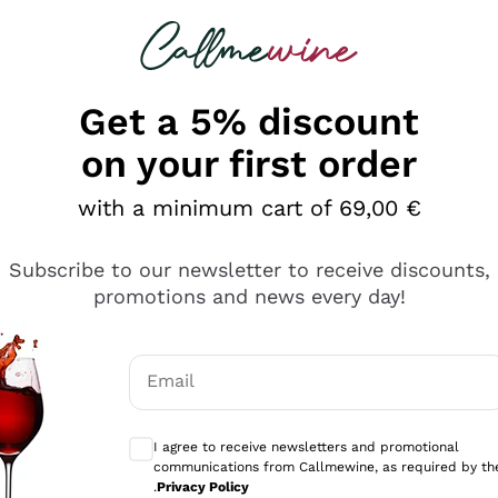
 looking for
Champagne
Sparkling Wines
Al
Get a 5% discount
on your first order
with a minimum cart of 69,00 €
Subscribe to our newsletter to receive discounts,
promotions and news every day!
Email
Optional consents to receive communicati
I agree to receive newsletters and promotional
communications from Callmewine, as required by th
e professionalità
.
Privacy Policy