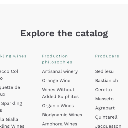
Explore the catalog
kling wines
Production
Producers
philosophies
ecco Col
Artisanal winery
Sedilesu
do
Orange Wine
Bastianich
quette de
Wines Without
Ceretto
oux
Added Sulphites
Masseto
 Sparkling
Organic Wines
Agrapart
s
Biodynamic Wines
Quintarelli
la Gialla
Amphora Wines
kling Wines
Jacquesson