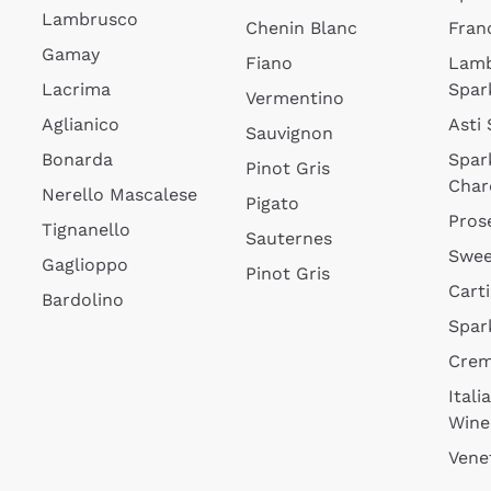
Lambrusco
Chenin Blanc
Fran
Gamay
Fiano
Lam
Lacrima
Spar
Vermentino
Aglianico
Asti
Sauvignon
Bonarda
Spar
Pinot Gris
Char
Nerello Mascalese
Pigato
Pros
Tignanello
Sauternes
Swee
Gaglioppo
Pinot Gris
Cart
Bardolino
Spar
Cre
Itali
Wine
Vene