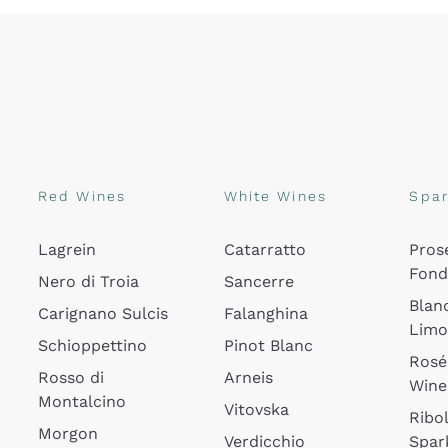
Red Wines
White Wines
Spar
Lagrein
Catarratto
Pros
Fon
Nero di Troia
Sancerre
Blan
Carignano Sulcis
Falanghina
Lim
Schioppettino
Pinot Blanc
Rosé
Rosso di
Arneis
Wine
Montalcino
Vitovska
Ribol
Morgon
Verdicchio
Spar