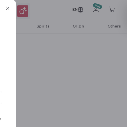
EN
l Wines
Spirits
Origin
Others
ons and personalized offers
e