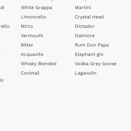
di
White Grappa
Martini
Limoncello
Crystal Head
ello
Mirto
Dictador
Vermouth
Dalmore
Bitter
Rum Don Papa
o
Acquavite
Elephant gin
Whisky Blended
Vodka Grey Goose
Cocktail
Lagavulin
io