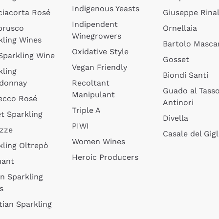
Indigenous Yeasts
ciacorta Rosé
Giuseppe Rinal
Indipendent
brusco
Ornellaia
Winegrowers
kling Wines
Bartolo Mascar
Oxidative Style
 Sparkling Wine
Gosset
Vegan Friendly
kling
Biondi Santi
donnay
Recoltant
Guado al Tass
Manipulant
ecco Rosé
Antinori
Triple A
t Sparkling
Divella
PIWI
izze
Casale del Gigl
Women Wines
kling Oltrepò
Heroic Producers
mant
an Sparkling
s
tian Sparkling