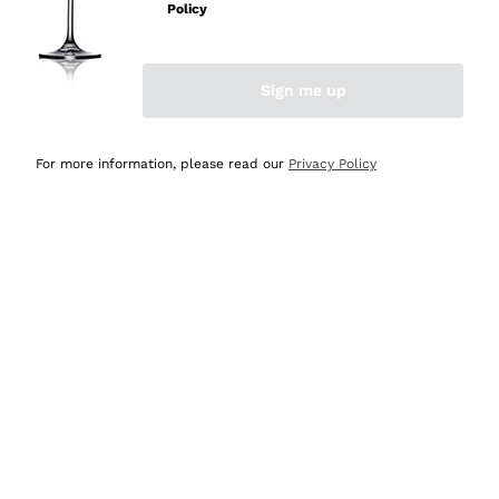
professionalità
Policy
Acquirente verificato
Sign me up
Oggi
Seri affidabili
For more information, please read our
Privacy Policy
Acquirente verificato
Ieri
Il catalogo offre moltissime possibilità di scelta tra tanti
prodotti diversi e con un ampio range di prezzo. Le
indicazioni dei consulenti sono estremamente chiare e
conformi alle caratteristiche dei prodotti acquistati
Acquirente verificato