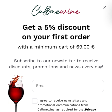
Skip to content
Describe what you are looking for
Get a 5% discount
on your first order
Ottimo
with a minimum cart of 69,00 €
4,5
/5
2.561
Subscribe to our newsletter to receive
recensioni
discounts, promotions and news every day!
Le nostre recensioni a 4 e 5 stelle.
Clicca qui per leggerle tutte >
Email
Precedente
Successivo
Optional consents to receive communicat
I agree to receive newsletters and
Oggi
promotional communications from
Acquisto semplice nelle modalità, gestito con rapidità e
Callmewine, as required by the .
Privacy