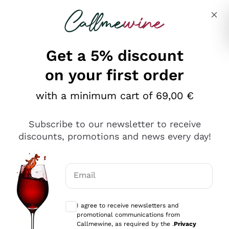
Skip to content
Describe what you are looking for
Get a 5% discount
on your first order
Ottimo
with a minimum cart of 69,00 €
4,5
/5
2.566
Subscribe to our newsletter to receive
recensioni
discounts, promotions and news every day!
Le nostre recensioni a 4 e 5 stelle.
Clicca qui per leggerle tutte >
Email
Precedente
Successivo
Optional consents to receive communicat
I agree to receive newsletters and
Ieri
promotional communications from
Ordine tutto ok, niente da dire a riguardo. Il sito in se
Callmewine, as required by the .
Privacy