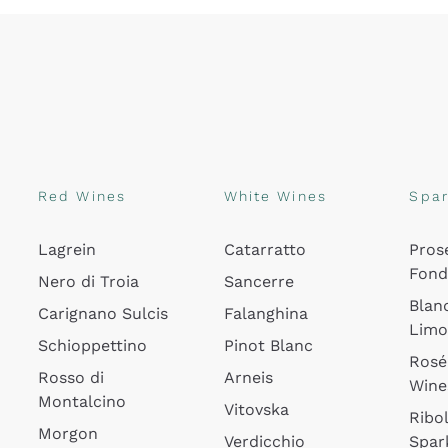
Red Wines
White Wines
Spar
Lagrein
Catarratto
Pros
Fon
Nero di Troia
Sancerre
Blan
Carignano Sulcis
Falanghina
Lim
Schioppettino
Pinot Blanc
Rosé
Rosso di
Arneis
Wine
Montalcino
Vitovska
Ribol
Morgon
Verdicchio
Spar