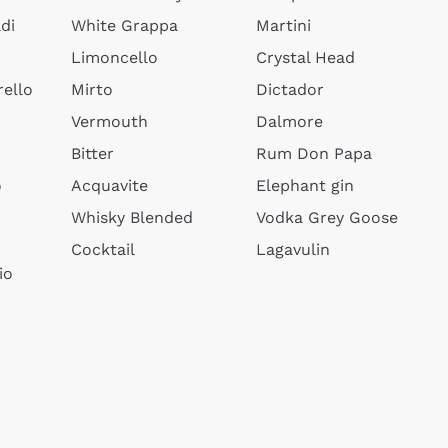
di
White Grappa
Martini
Limoncello
Crystal Head
ello
Mirto
Dictador
Vermouth
Dalmore
Bitter
Rum Don Papa
o
Acquavite
Elephant gin
Whisky Blended
Vodka Grey Goose
Cocktail
Lagavulin
io