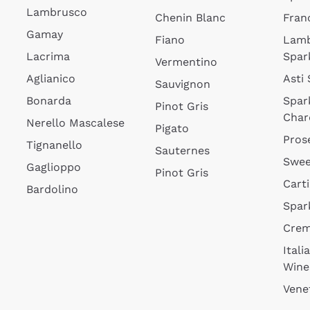
Lambrusco
Chenin Blanc
Fran
Gamay
Fiano
Lam
Lacrima
Spar
Vermentino
Aglianico
Asti
Sauvignon
Bonarda
Spar
Pinot Gris
Char
Nerello Mascalese
Pigato
Pros
Tignanello
Sauternes
Swee
Gaglioppo
Pinot Gris
Cart
Bardolino
Spar
Cre
Itali
Wine
Vene