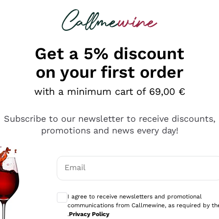
 looking for
Champagne
Sparkling Wines
Al
Get a 5% discount
on your first order
with a minimum cart of 69,00 €
Subscribe to our newsletter to receive discounts,
promotions and news every day!
Email
Optional consents to receive communicati
I agree to receive newsletters and promotional
communications from Callmewine, as required by th
e professionalità
.
Privacy Policy