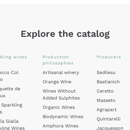
Explore the catalog
kling wines
Production
Producers
philosophies
ecco Col
Artisanal winery
Sedilesu
do
Orange Wine
Bastianich
quette de
Wines Without
Ceretto
oux
Added Sulphites
Masseto
 Sparkling
Organic Wines
Agrapart
s
Biodynamic Wines
Quintarelli
la Gialla
Amphora Wines
kling Wines
Jacquesson