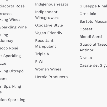
Indigenous Yeasts
ciacorta Rosé
Giuseppe Rinal
Indipendent
brusco
Ornellaia
Winegrowers
kling Wines
Bartolo Mascar
Oxidative Style
 Sparkling Wine
Gosset
Vegan Friendly
kling
Biondi Santi
donnay
Recoltant
Guado al Tass
Manipulant
ecco Rosé
Antinori
Triple A
t Sparkling
Divella
PIWI
izze
Casale del Gigl
Women Wines
kling Oltrepò
Heroic Producers
mant
an Sparkling
s
tian Sparkling