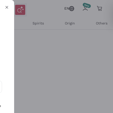
EN
l Wines
Spirits
Origin
Others
ons and personalized offers
e