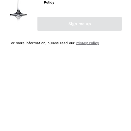
velocissima
Policy
Acquirente verificato
Sign me up
Ieri
Perfetti e attenti al cliente
For more information, please read our
Privacy Policy
Acquirente verificato
2 Giorni Fa
Semplice nell'uso, puntuali e veloci.
Acquirente verificato
2 Giorni Fa
Ottima come sempre!