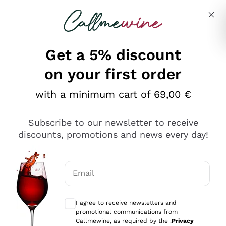
Skip to content
Describe what you are looking for
Get a 5% discount
on your first order
Ottimo
with a minimum cart of 69,00 €
4,5
/5
2.552
Subscribe to our newsletter to receive
recensioni
discounts, promotions and news every day!
Le nostre recensioni a 4 e 5 stelle.
Clicca qui per leggerle tutte >
Email
Precedente
Successivo
Optional consents to receive communicat
I agree to receive newsletters and
Oggi
promotional communications from
Ottima facilità di acquisto sul sito e consegna
Callmewine, as required by the .
Privacy