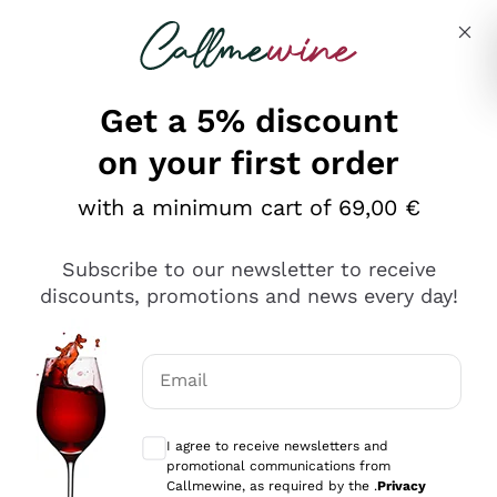
Skip to content
Describe what you are looking for
Get a 5% discount
on your first order
Ottimo
with a minimum cart of 69,00 €
4,5
/5
2.552
Subscribe to our newsletter to receive
recensioni
discounts, promotions and news every day!
Le nostre recensioni a 4 e 5 stelle.
Clicca qui per leggerle tutte >
Email
Precedente
Successivo
Optional consents to receive communicat
I agree to receive newsletters and
Oggi
promotional communications from
Ottima facilità di acquisto sul sito e consegna
Callmewine, as required by the .
Privacy