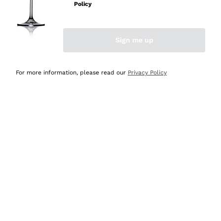
velocissima
Policy
Acquirente verificato
Sign me up
Ieri
Perfetti e attenti al cliente
For more information, please read our
Privacy Policy
Acquirente verificato
Ieri
Semplice nell'uso, puntuali e veloci.
Acquirente verificato
Ieri
Ottima come sempre!