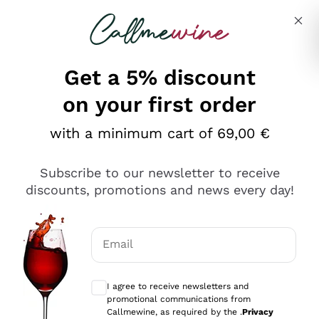
Skip to content
Describe what you are looking for
Get a 5% discount
on your first order
Ottimo
with a minimum cart of 69,00 €
4,5
/5
2.559
Subscribe to our newsletter to receive
recensioni
discounts, promotions and news every day!
Le nostre recensioni a 4 e 5 stelle.
Clicca qui per leggerle tutte >
Email
Precedente
Successivo
Optional consents to receive communicat
I agree to receive newsletters and
Oggi
promotional communications from
Il catalogo offre moltissime possibilità di scelta tra tanti
Callmewine, as required by the .
Privacy