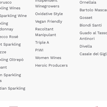
Indipendent
brusco
Ornellaia
Winegrowers
kling Wines
Bartolo Mascar
Oxidative Style
 Sparkling Wine
Gosset
Vegan Friendly
kling
Biondi Santi
donnay
Recoltant
Guado al Tass
Manipulant
ecco Rosé
Antinori
Triple A
t Sparkling
Divella
PIWI
izze
Casale del Gigl
Women Wines
kling Oltrepò
Heroic Producers
mant
an Sparkling
s
tian Sparkling