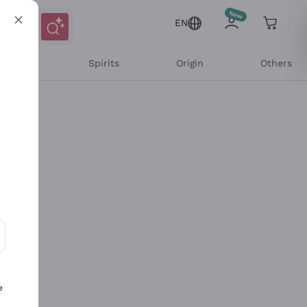
EN
l Wines
Spirits
Origin
Others
ons and personalized offers
e