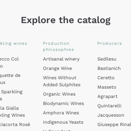
Explore the catalog
kling wines
Production
Producers
philosophies
ecco Col
Artisanal winery
Sedilesu
do
Orange Wine
Bastianich
quette de
Wines Without
Ceretto
oux
Added Sulphites
Masseto
 Sparkling
Organic Wines
Agrapart
s
Biodynamic Wines
Quintarelli
la Gialla
Amphora Wines
kling Wines
Jacquesson
Indigenous Yeasts
ciacorta Rosé
Giuseppe Rinal