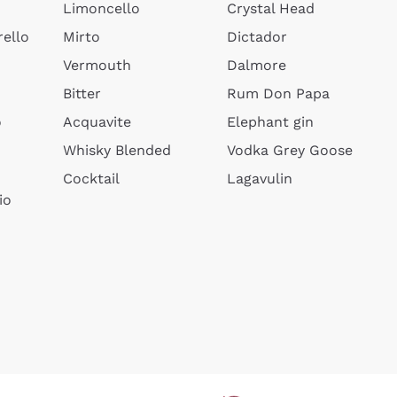
Limoncello
Crystal Head
ello
Mirto
Dictador
Vermouth
Dalmore
Bitter
Rum Don Papa
o
Acquavite
Elephant gin
Whisky Blended
Vodka Grey Goose
Cocktail
Lagavulin
io