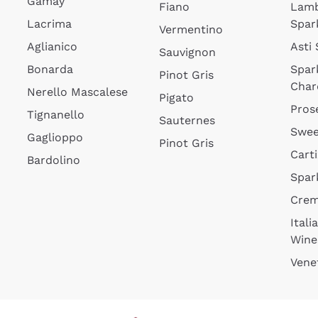
Gamay
Fiano
Lam
Lacrima
Spar
Vermentino
Aglianico
Asti
Sauvignon
Bonarda
Spar
Pinot Gris
Char
Nerello Mascalese
Pigato
Pros
Tignanello
Sauternes
Swee
Gaglioppo
Pinot Gris
Cart
Bardolino
Spar
Cre
Itali
Wine
Vene