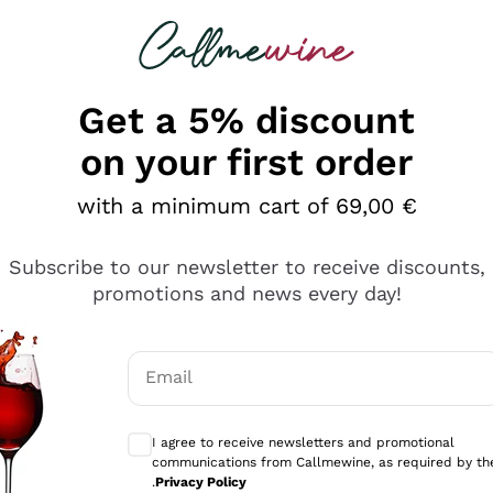
 looking for
Champagne
Sparkling Wines
Al
Get a 5% discount
on your first order
with a minimum cart of 69,00 €
Subscribe to our newsletter to receive discounts,
promotions and news every day!
Email
Optional consents to receive communicati
I agree to receive newsletters and promotional
communications from Callmewine, as required by th
sima
.
Privacy Policy