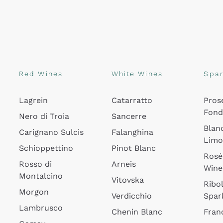
Red Wines
White Wines
Spar
Lagrein
Catarratto
Pros
Fon
Nero di Troia
Sancerre
Blan
Carignano Sulcis
Falanghina
Lim
Schioppettino
Pinot Blanc
Rosé
Rosso di
Arneis
Wine
Montalcino
Vitovska
Ribol
Morgon
Verdicchio
Spar
Lambrusco
Chenin Blanc
Fran