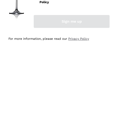
Policy
Acquirente verificato
Sign me up
Ieri
Semplice nell'uso, puntuali e veloci.
For more information, please read our
Privacy Policy
Acquirente verificato
Ieri
Ottima come sempre!
Acquirente verificato
2 Giorni Fa
Buona esperienza
Acquirente verificato