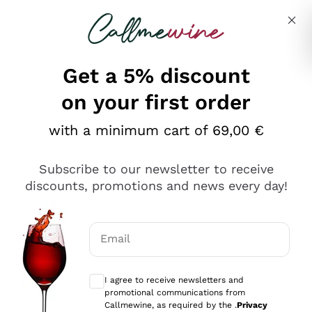
Skip to content
Describe what you are looking for
Get a 5% discount
on your first order
Ottimo
with a minimum cart of 69,00 €
4,5
/5
2.551
Subscribe to our newsletter to receive
recensioni
discounts, promotions and news every day!
Le nostre recensioni a 4 e 5 stelle.
Clicca qui per leggerle tutte >
Email
Precedente
Successivo
Optional consents to receive communicat
I agree to receive newsletters and
Oggi
promotional communications from
Perfetti e attenti al cliente
Callmewine, as required by the .
Privacy