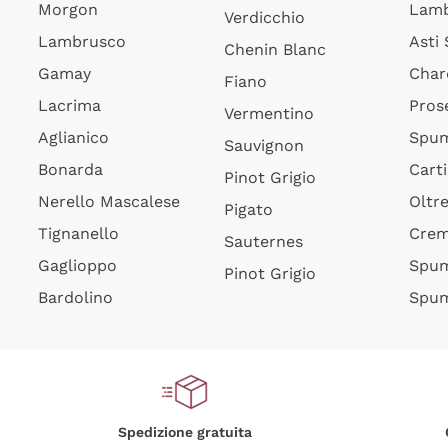
Morgon
Lamb
Verdicchio
Lambrusco
Asti
Chenin Blanc
Gamay
Char
Fiano
Lacrima
Pros
Vermentino
Aglianico
Spum
Sauvignon
Bonarda
Cart
Pinot Grigio
Nerello Mascalese
Oltr
Pigato
Tignanello
Cre
Sauternes
Gaglioppo
Spum
Pinot Grigio
Bardolino
Spum
Spedizione gratuita