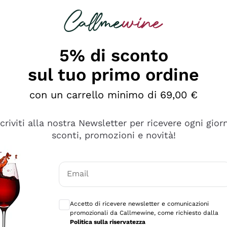
rcando
Champagne
Spumanti
Tutti i Vini
5% di sconto
sul tuo primo ordine
con un carrello minimo di 69,00 €
scriviti alla nostra Newsletter per ricevere ogni gior
sconti, promozioni e novità!
Email
Consensi opzionali per ricevere comunicaz
Accetto di ricevere newsletter e comunicazioni
promozionali da Callmewine, come richiesto dalla
se non è male ma secondo me ci sono alternative che hanno p
Politica sulla riservatezza