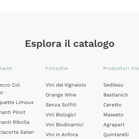
Esplora il catalogo
manti
Filosofie
Produttori Vin
ecco Col
Vini del Vignaiolo
Sedilesu
do
Orange Wine
Bastianich
quette Limoux
Senza Solfiti
Ceretto
anti Pinot
Vini Biologici
Masseto
anti Ribolla
Vini Biodinamici
Agrapart
ciacorta Saten
Vini in Anfora
Quintarelli