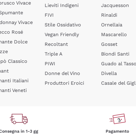
rusco Vivace
Lieviti Indigeni
Jacquesson
 Spumante
FIVI
Rinaldi
donnay Vivace
Stile Ossidativo
Ornellaia
ecco Rosé
Vegan Friendly
Mascarello
ante Dolce
Recoltant
Gosset
izze
Triple A
Biondi Santi
epò Classico
PIWI
Guado al Tass
mant
Donne del Vino
Divella
anti Italiani
Produttori Eroici
Casale del Gigl
anti Veneti
Consegna in 1-3 gg
Pagamento