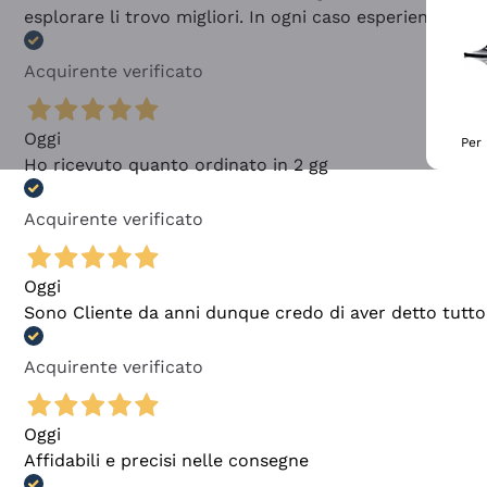
esplorare li trovo migliori. In ogni caso esperienza buo
Acquirente verificato
Oggi
Per 
Ho ricevuto quanto ordinato in 2 gg
Acquirente verificato
Oggi
Sono Cliente da anni dunque credo di aver detto tutto
Acquirente verificato
Oggi
Affidabili e precisi nelle consegne