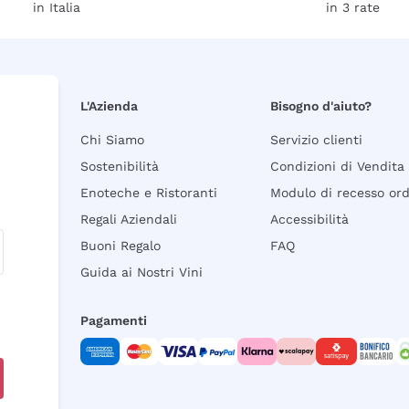
in Italia
in 3 rate
L'Azienda
Bisogno d'aiuto?
Chi Siamo
Servizio clienti
Sostenibilità
Condizioni di Vendita
Enoteche e Ristoranti
Modulo di recesso or
Regali Aziendali
Accessibilità
Buoni Regalo
FAQ
Guida ai Nostri Vini
Pagamenti