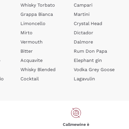
Whisky Torbato
Campari
Grappa Bianca
Martini
Limoncello
Crystal Head
Mirto
Dictador
Vermouth
Dalmore
Bitter
Rum Don Papa
o
Acquavite
Elephant gin
Whisky Blended
Vodka Grey Goose
io
Cocktail
Lagavulin
Callmewine è