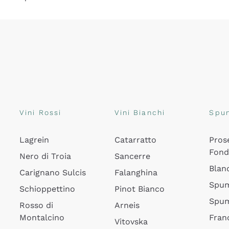
Vini Rossi
Vini Bianchi
Spu
Lagrein
Catarratto
Pros
Fon
Nero di Troia
Sancerre
Blan
Carignano Sulcis
Falanghina
Spum
Schioppettino
Pinot Bianco
Spum
Rosso di
Arneis
Montalcino
Fran
Vitovska