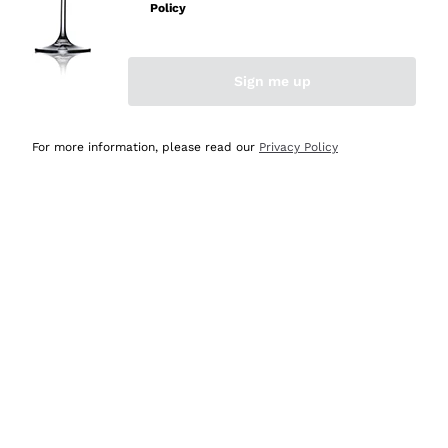
velocissima
Policy
Acquirente verificato
Sign me up
Ieri
Perfetti e attenti al cliente
For more information, please read our
Privacy Policy
Acquirente verificato
Ieri
Semplice nell'uso, puntuali e veloci.
Acquirente verificato
Ieri
Ottima come sempre!