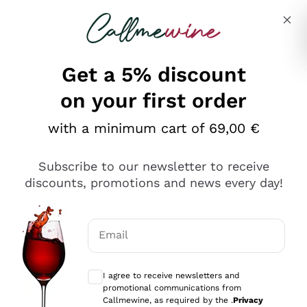
Skip to content
Describe what you are looking for
Get a 5% discount
on your first order
Ottimo
with a minimum cart of 69,00 €
4,5
/5
2.552
Subscribe to our newsletter to receive
recensioni
discounts, promotions and news every day!
Le nostre recensioni a 4 e 5 stelle.
Clicca qui per leggerle tutte >
Email
Precedente
Successivo
Optional consents to receive communicat
I agree to receive newsletters and
Oggi
promotional communications from
Ottima facilità di acquisto sul sito e consegna
Callmewine, as required by the .
Privacy