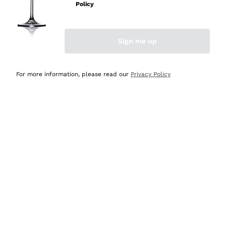
professionalità
Policy
Acquirente verificato
Sign me up
Oggi
Seri affidabili
For more information, please read our
Privacy Policy
Acquirente verificato
Ieri
Il catalogo offre moltissime possibilità di scelta tra tanti
prodotti diversi e con un ampio range di prezzo. Le
indicazioni dei consulenti sono estremamente chiare e
conformi alle caratteristiche dei prodotti acquistati
Acquirente verificato