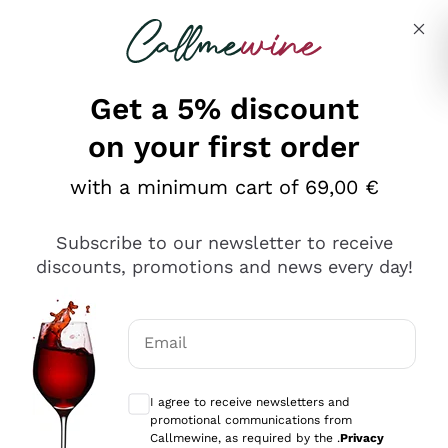
Skip to content
Describe what you are looking for
Get a 5% discount
on your first order
Ottimo
with a minimum cart of 69,00 €
4,5
/5
2.561
Subscribe to our newsletter to receive
recensioni
discounts, promotions and news every day!
Le nostre recensioni a 4 e 5 stelle.
Clicca qui per leggerle tutte >
Email
Precedente
Successivo
Optional consents to receive communicat
I agree to receive newsletters and
Oggi
promotional communications from
Acquisto semplice nelle modalità, gestito con rapidità e
Callmewine, as required by the .
Privacy