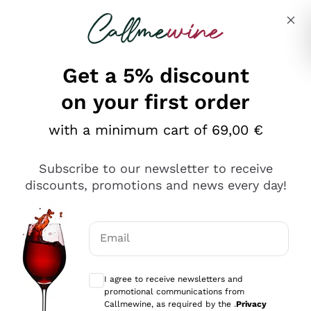
Skip to content
Describe what you are looking for
Get a 5% discount
on your first order
Ottimo
with a minimum cart of 69,00 €
4,5
/5
2.559
Subscribe to our newsletter to receive
recensioni
discounts, promotions and news every day!
Le nostre recensioni a 4 e 5 stelle.
Clicca qui per leggerle tutte >
Email
Precedente
Successivo
Optional consents to receive communicat
I agree to receive newsletters and
Oggi
promotional communications from
Il catalogo offre moltissime possibilità di scelta tra tanti
Callmewine, as required by the .
Privacy