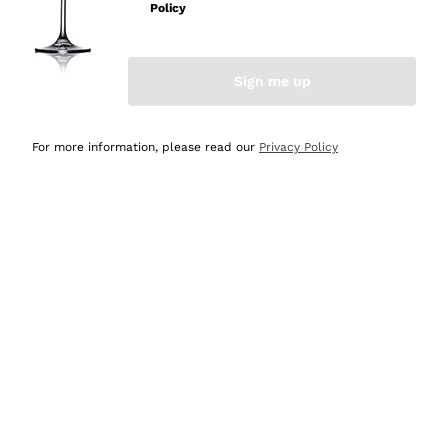
Policy
Acquirente verificato
Sign me up
Ieri
Semplice nell'uso, puntuali e veloci.
For more information, please read our
Privacy Policy
Acquirente verificato
Ieri
Ottima come sempre!
Acquirente verificato
2 Giorni Fa
Buona esperienza
Acquirente verificato