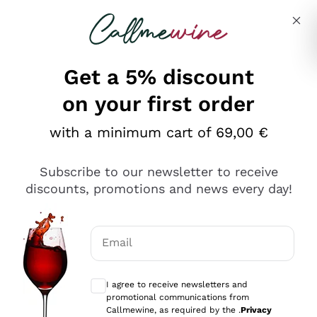
Skip to content
Describe what you are looking for
Get a 5% discount
on your first order
Ottimo
with a minimum cart of 69,00 €
4,5
/5
2.551
Subscribe to our newsletter to receive
recensioni
discounts, promotions and news every day!
Le nostre recensioni a 4 e 5 stelle.
Clicca qui per leggerle tutte >
Email
Precedente
Successivo
Optional consents to receive communicat
I agree to receive newsletters and
Oggi
promotional communications from
Perfetti e attenti al cliente
Callmewine, as required by the .
Privacy