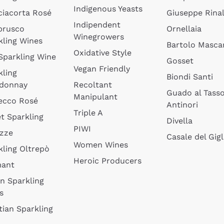
Indigenous Yeasts
ciacorta Rosé
Giuseppe Rinal
Indipendent
brusco
Ornellaia
Winegrowers
kling Wines
Bartolo Mascar
Oxidative Style
 Sparkling Wine
Gosset
Vegan Friendly
kling
Biondi Santi
donnay
Recoltant
Guado al Tass
Manipulant
ecco Rosé
Antinori
Triple A
t Sparkling
Divella
PIWI
izze
Casale del Gigl
Women Wines
kling Oltrepò
Heroic Producers
mant
an Sparkling
s
tian Sparkling