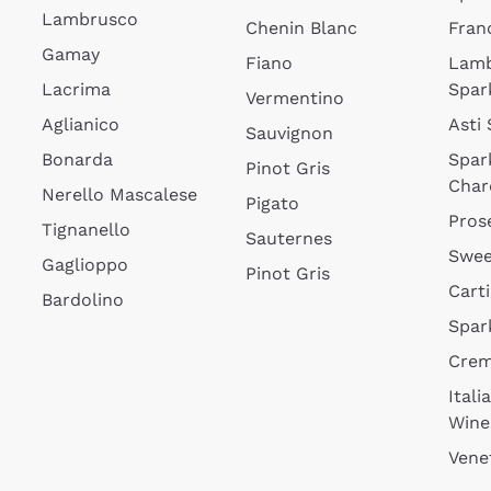
Lambrusco
Chenin Blanc
Fran
Gamay
Fiano
Lam
Lacrima
Spar
Vermentino
Aglianico
Asti
Sauvignon
Bonarda
Spar
Pinot Gris
Char
Nerello Mascalese
Pigato
Pros
Tignanello
Sauternes
Swee
Gaglioppo
Pinot Gris
Cart
Bardolino
Spar
Cre
Itali
Wine
Vene