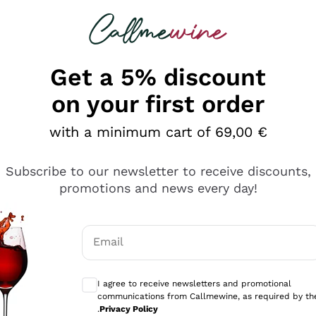
 looking for
Champagne
Sparkling Wines
Al
Get a 5% discount
on your first order
with a minimum cart of 69,00 €
Subscribe to our newsletter to receive discounts,
promotions and news every day!
Email
Optional consents to receive communicati
I agree to receive newsletters and promotional
communications from Callmewine, as required by th
e professionalità
.
Privacy Policy