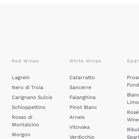
Red Wines
White Wines
Spar
Lagrein
Catarratto
Pros
Fon
Nero di Troia
Sancerre
Blan
Carignano Sulcis
Falanghina
Lim
Schioppettino
Pinot Blanc
Rosé
Rosso di
Arneis
Wine
Montalcino
Vitovska
Ribol
Morgon
Verdicchio
Spar