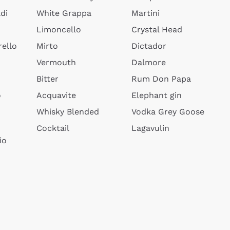
di
White Grappa
Martini
Limoncello
Crystal Head
ello
Mirto
Dictador
Vermouth
Dalmore
Bitter
Rum Don Papa
o
Acquavite
Elephant gin
Whisky Blended
Vodka Grey Goose
Cocktail
Lagavulin
io