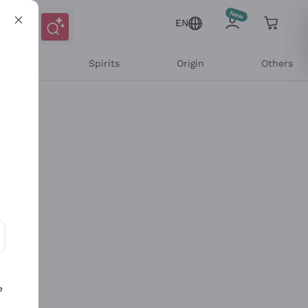
EN
l Wines
Spirits
Origin
Others
ons and personalized offers
e