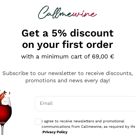
 looking for
Champagne
Sparkling Wines
Al
Get a 5% discount
on your first order
with a minimum cart of 69,00 €
Subscribe to our newsletter to receive discounts,
promotions and news every day!
Email
Optional consents to receive communicati
I agree to receive newsletters and promotional
communications from Callmewine, as required by th
sima
.
Privacy Policy