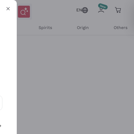
EN
l Wines
Spirits
Origin
Others
ons and personalized offers
e