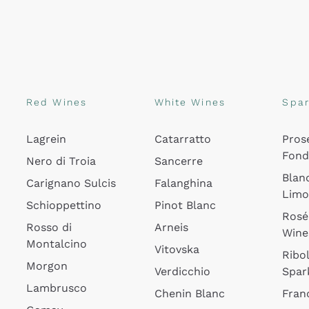
Red Wines
White Wines
Spar
Lagrein
Catarratto
Pros
Fon
Nero di Troia
Sancerre
Blan
Carignano Sulcis
Falanghina
Lim
Schioppettino
Pinot Blanc
Rosé
Rosso di
Arneis
Wine
Montalcino
Vitovska
Ribol
Morgon
Verdicchio
Spar
Lambrusco
Chenin Blanc
Fran