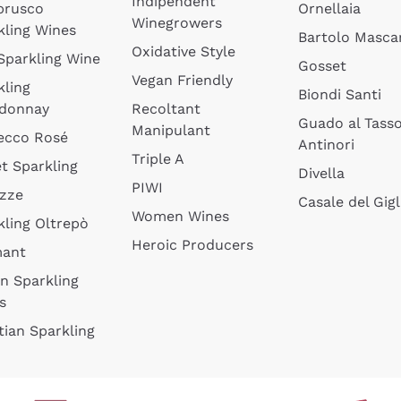
Indipendent
brusco
Ornellaia
Winegrowers
kling Wines
Bartolo Mascar
Oxidative Style
 Sparkling Wine
Gosset
Vegan Friendly
kling
Biondi Santi
donnay
Recoltant
Guado al Tass
Manipulant
ecco Rosé
Antinori
Triple A
t Sparkling
Divella
PIWI
izze
Casale del Gigl
Women Wines
kling Oltrepò
Heroic Producers
mant
an Sparkling
s
tian Sparkling