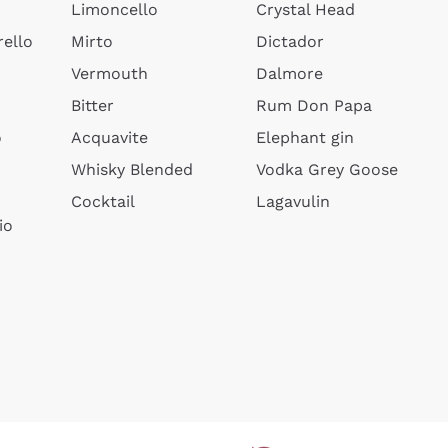
Limoncello
Crystal Head
ello
Mirto
Dictador
Vermouth
Dalmore
Bitter
Rum Don Papa
o
Acquavite
Elephant gin
Whisky Blended
Vodka Grey Goose
Cocktail
Lagavulin
io