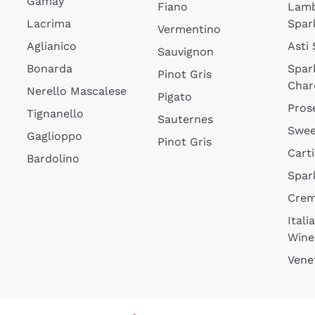
Gamay
Fiano
Lam
Lacrima
Spar
Vermentino
Aglianico
Asti
Sauvignon
Bonarda
Spar
Pinot Gris
Char
Nerello Mascalese
Pigato
Pros
Tignanello
Sauternes
Swee
Gaglioppo
Pinot Gris
Cart
Bardolino
Spar
Cre
Itali
Wine
Vene