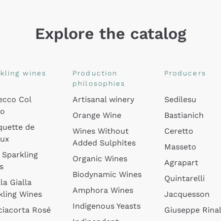
Explore the catalog
kling wines
Production
Producers
philosophies
ecco Col
Artisanal winery
Sedilesu
do
Orange Wine
Bastianich
quette de
Wines Without
Ceretto
oux
Added Sulphites
Masseto
 Sparkling
Organic Wines
Agrapart
s
Biodynamic Wines
Quintarelli
la Gialla
Amphora Wines
kling Wines
Jacquesson
Indigenous Yeasts
ciacorta Rosé
Giuseppe Rinal