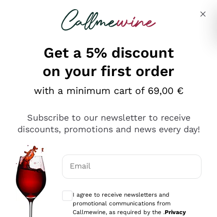
Skip to content
Describe what you are looking for
Get a 5% discount
on your first order
Ottimo
with a minimum cart of 69,00 €
4,5
/5
2.559
Subscribe to our newsletter to receive
recensioni
discounts, promotions and news every day!
Le nostre recensioni a 4 e 5 stelle.
Clicca qui per leggerle tutte >
Email
Precedente
Successivo
Optional consents to receive communicat
I agree to receive newsletters and
Oggi
promotional communications from
Il catalogo offre moltissime possibilità di scelta tra tanti
Callmewine, as required by the .
Privacy