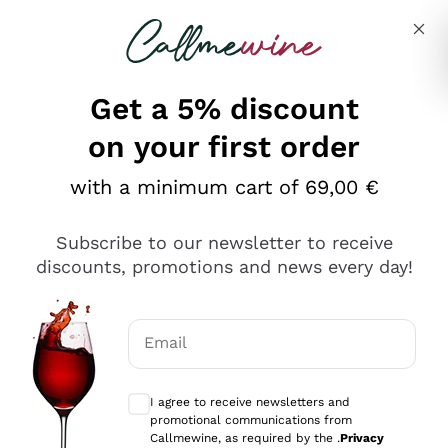
Skip to content
Describe what you are looking for
Get a 5% discount
on your first order
Ottimo
with a minimum cart of 69,00 €
4,5
/5
2.566
Subscribe to our newsletter to receive
recensioni
discounts, promotions and news every day!
Le nostre recensioni a 4 e 5 stelle.
Clicca qui per leggerle tutte >
Email
Precedente
Successivo
Optional consents to receive communicat
I agree to receive newsletters and
Ieri
promotional communications from
Ordine tutto ok, niente da dire a riguardo. Il sito in se
Callmewine, as required by the .
Privacy