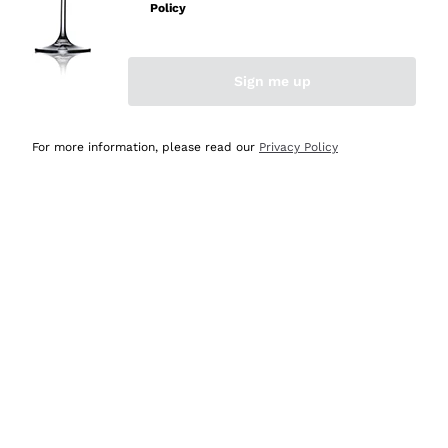
velocissima
Policy
Acquirente verificato
Sign me up
Ieri
Perfetti e attenti al cliente
For more information, please read our
Privacy Policy
Acquirente verificato
Ieri
Semplice nell'uso, puntuali e veloci.
Acquirente verificato
Ieri
Ottima come sempre!