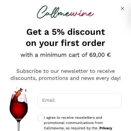
Skip to content
Describe what you are looking for
Get a 5% discount
on your first order
Ottimo
with a minimum cart of 69,00 €
4,5
/5
2.552
Subscribe to our newsletter to receive
recensioni
discounts, promotions and news every day!
Le nostre recensioni a 4 e 5 stelle.
Clicca qui per leggerle tutte >
Email
Precedente
Successivo
Optional consents to receive communicat
I agree to receive newsletters and
Oggi
promotional communications from
Ottima facilità di acquisto sul sito e consegna
Callmewine, as required by the .
Privacy