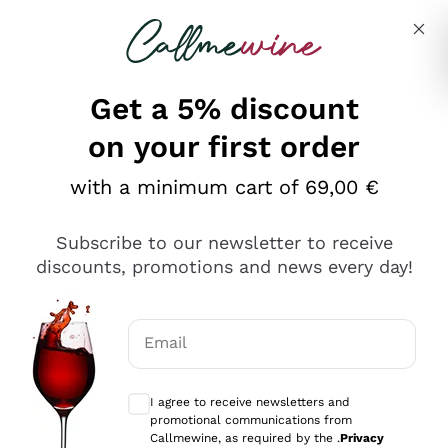
Skip to content
Describe what you are looking for
Get a 5% discount
on your first order
Ottimo
with a minimum cart of 69,00 €
4,5
/5
2.559
Subscribe to our newsletter to receive
recensioni
discounts, promotions and news every day!
Le nostre recensioni a 4 e 5 stelle.
Clicca qui per leggerle tutte >
Email
Precedente
Successivo
Optional consents to receive communicat
I agree to receive newsletters and
Oggi
promotional communications from
Il catalogo offre moltissime possibilità di scelta tra tanti
Callmewine, as required by the .
Privacy