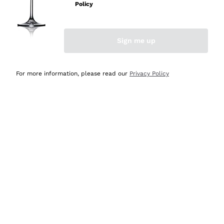
velocissima
Policy
Acquirente verificato
Sign me up
Ieri
Perfetti e attenti al cliente
For more information, please read our
Privacy Policy
Acquirente verificato
2 Giorni Fa
Semplice nell'uso, puntuali e veloci.
Acquirente verificato
2 Giorni Fa
Ottima come sempre!