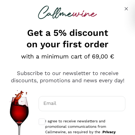
Skip to content
Describe what you are looking for
Get a 5% discount
on your first order
Ottimo
with a minimum cart of 69,00 €
4,5
/5
2.552
Subscribe to our newsletter to receive
recensioni
discounts, promotions and news every day!
Le nostre recensioni a 4 e 5 stelle.
Clicca qui per leggerle tutte >
Email
Precedente
Successivo
Optional consents to receive communicat
I agree to receive newsletters and
Oggi
promotional communications from
Ottima facilità di acquisto sul sito e consegna
Callmewine, as required by the .
Privacy