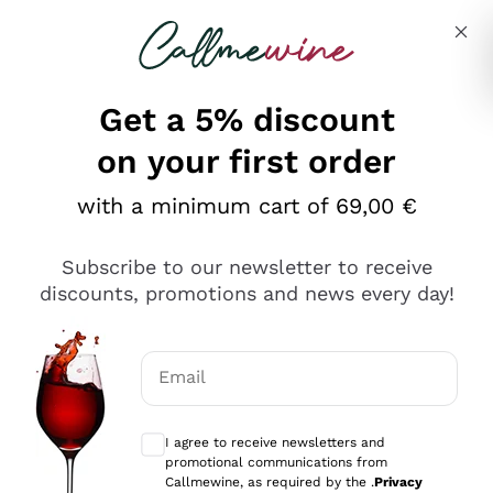
Skip to content
Describe what you are looking for
Get a 5% discount
on your first order
Ottimo
with a minimum cart of 69,00 €
4,5
/5
2.566
Subscribe to our newsletter to receive
recensioni
discounts, promotions and news every day!
Le nostre recensioni a 4 e 5 stelle.
Clicca qui per leggerle tutte >
Email
Precedente
Successivo
Optional consents to receive communicat
I agree to receive newsletters and
Ieri
promotional communications from
Ordine tutto ok, niente da dire a riguardo. Il sito in se
Callmewine, as required by the .
Privacy