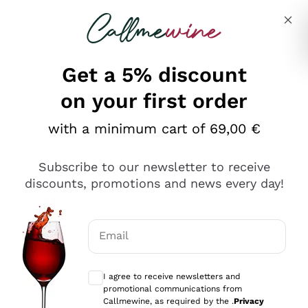
Skip to content
Describe what you are looking for
Get a 5% discount
on your first order
Ottimo
with a minimum cart of 69,00 €
4,5
/5
2.561
Subscribe to our newsletter to receive
recensioni
discounts, promotions and news every day!
Le nostre recensioni a 4 e 5 stelle.
Clicca qui per leggerle tutte >
Email
Precedente
Successivo
Optional consents to receive communicat
I agree to receive newsletters and
Oggi
promotional communications from
Acquisto semplice nelle modalità, gestito con rapidità e
Callmewine, as required by the .
Privacy