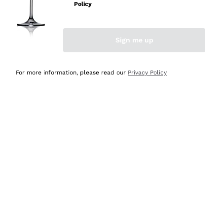
professionalità
Policy
Acquirente verificato
Sign me up
Oggi
Seri affidabili
For more information, please read our
Privacy Policy
Acquirente verificato
Ieri
Il catalogo offre moltissime possibilità di scelta tra tanti
prodotti diversi e con un ampio range di prezzo. Le
indicazioni dei consulenti sono estremamente chiare e
conformi alle caratteristiche dei prodotti acquistati
Acquirente verificato