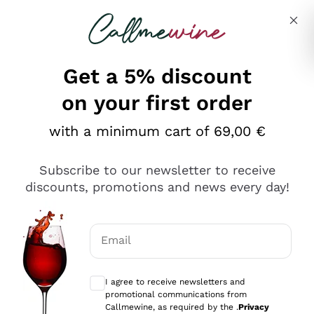
Skip to content
Describe what you are looking for
Get a 5% discount
on your first order
Ottimo
with a minimum cart of 69,00 €
4,5
/5
2.566
Subscribe to our newsletter to receive
recensioni
discounts, promotions and news every day!
Le nostre recensioni a 4 e 5 stelle.
Clicca qui per leggerle tutte >
Email
Precedente
Successivo
Optional consents to receive communicat
I agree to receive newsletters and
2 Giorni Fa
promotional communications from
Ordine tutto ok, niente da dire a riguardo. Il sito in se
Callmewine, as required by the .
Privacy