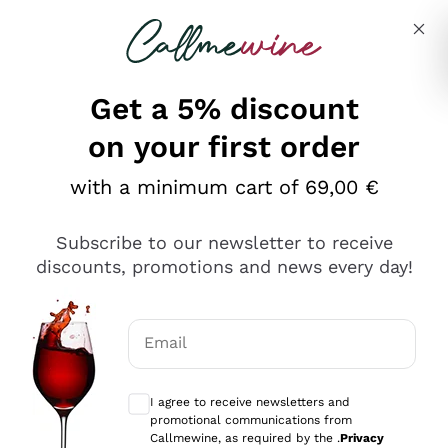
Skip to content
Describe what you are looking for
Get a 5% discount
on your first order
Ottimo
with a minimum cart of 69,00 €
4,5
/5
2.561
Subscribe to our newsletter to receive
recensioni
discounts, promotions and news every day!
Le nostre recensioni a 4 e 5 stelle.
Clicca qui per leggerle tutte >
Email
Precedente
Successivo
Optional consents to receive communicat
I agree to receive newsletters and
Oggi
promotional communications from
Acquisto semplice nelle modalità, gestito con rapidità e
Callmewine, as required by the .
Privacy