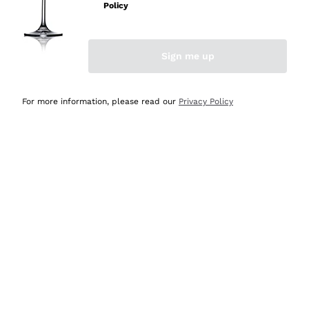
professionalità
Policy
Acquirente verificato
Sign me up
Ieri
Seri affidabili
For more information, please read our
Privacy Policy
Acquirente verificato
Ieri
Il catalogo offre moltissime possibilità di scelta tra tanti
prodotti diversi e con un ampio range di prezzo. Le
indicazioni dei consulenti sono estremamente chiare e
conformi alle caratteristiche dei prodotti acquistati
Acquirente verificato