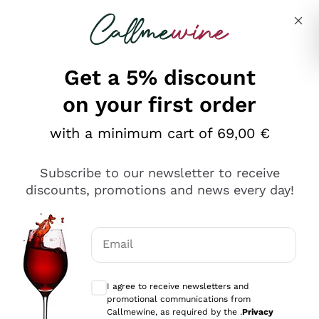
Skip to content
Describe what you are looking for
Get a 5% discount
on your first order
Ottimo
with a minimum cart of 69,00 €
4,5
/5
2.561
Subscribe to our newsletter to receive
recensioni
discounts, promotions and news every day!
Le nostre recensioni a 4 e 5 stelle.
Clicca qui per leggerle tutte >
Email
Precedente
Successivo
Optional consents to receive communicat
I agree to receive newsletters and
Oggi
promotional communications from
Acquisto semplice nelle modalità, gestito con rapidità e
Callmewine, as required by the .
Privacy