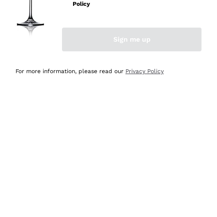
professionalità
Policy
Acquirente verificato
Sign me up
Oggi
Seri affidabili
For more information, please read our
Privacy Policy
Acquirente verificato
Ieri
Il catalogo offre moltissime possibilità di scelta tra tanti
prodotti diversi e con un ampio range di prezzo. Le
indicazioni dei consulenti sono estremamente chiare e
conformi alle caratteristiche dei prodotti acquistati
Acquirente verificato