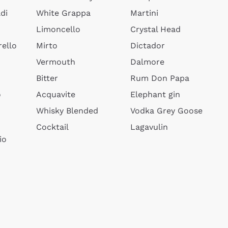
di
White Grappa
Martini
Limoncello
Crystal Head
ello
Mirto
Dictador
Vermouth
Dalmore
Bitter
Rum Don Papa
o
Acquavite
Elephant gin
Whisky Blended
Vodka Grey Goose
Cocktail
Lagavulin
io