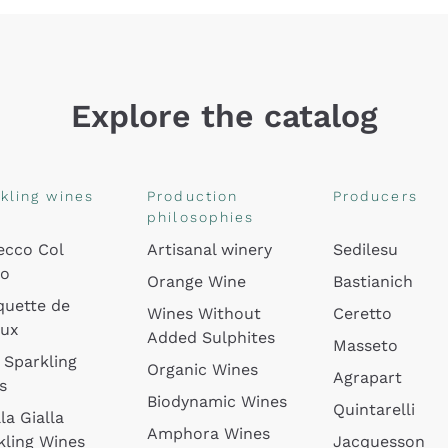
Explore the catalog
kling wines
Production
Producers
philosophies
ecco Col
Artisanal winery
Sedilesu
do
Orange Wine
Bastianich
quette de
Wines Without
Ceretto
oux
Added Sulphites
Masseto
 Sparkling
Organic Wines
Agrapart
s
Biodynamic Wines
Quintarelli
la Gialla
Amphora Wines
kling Wines
Jacquesson