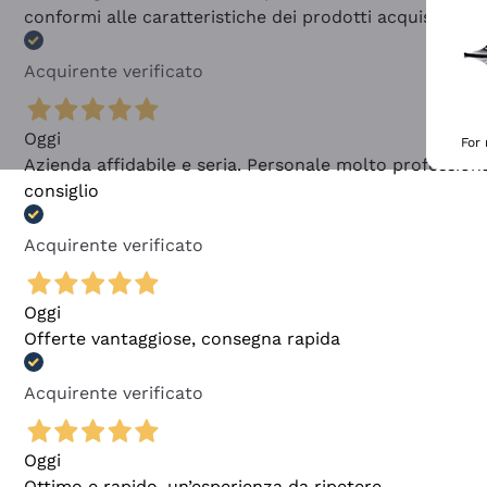
conformi alle caratteristiche dei prodotti acquistati
Acquirente verificato
Oggi
For
Azienda affidabile e seria. Personale molto profession
consiglio
Acquirente verificato
Oggi
Offerte vantaggiose, consegna rapida
Acquirente verificato
Oggi
Ottimo e rapido, un’esperienza da ripetere