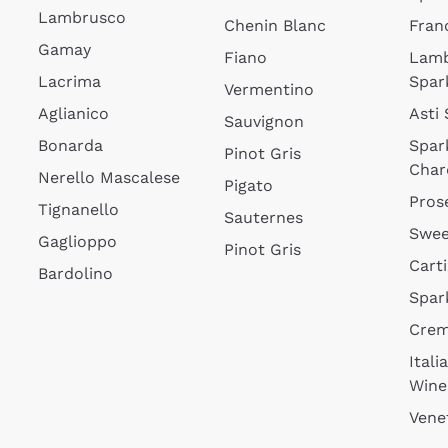
Lambrusco
Chenin Blanc
Fran
Gamay
Fiano
Lam
Lacrima
Spar
Vermentino
Aglianico
Asti
Sauvignon
Bonarda
Spar
Pinot Gris
Char
Nerello Mascalese
Pigato
Pros
Tignanello
Sauternes
Swee
Gaglioppo
Pinot Gris
Cart
Bardolino
Spar
Cre
Itali
Wine
Vene