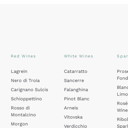
Red Wines
White Wines
Spar
Lagrein
Catarratto
Pros
Fon
Nero di Troia
Sancerre
Blan
Carignano Sulcis
Falanghina
Lim
Schioppettino
Pinot Blanc
Rosé
Rosso di
Arneis
Wine
Montalcino
Vitovska
Ribol
Morgon
Verdicchio
Spar