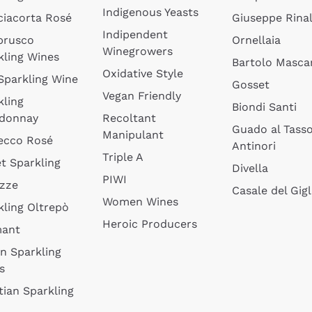
Indigenous Yeasts
ciacorta Rosé
Giuseppe Rinal
Indipendent
brusco
Ornellaia
Winegrowers
kling Wines
Bartolo Mascar
Oxidative Style
 Sparkling Wine
Gosset
Vegan Friendly
kling
Biondi Santi
donnay
Recoltant
Guado al Tass
Manipulant
ecco Rosé
Antinori
Triple A
t Sparkling
Divella
PIWI
izze
Casale del Gigl
Women Wines
kling Oltrepò
Heroic Producers
mant
an Sparkling
s
tian Sparkling