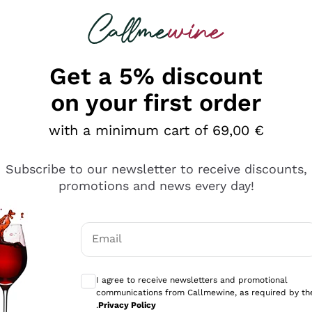
 looking for
Champagne
Sparkling Wines
Al
Get a 5% discount
on your first order
with a minimum cart of 69,00 €
Subscribe to our newsletter to receive discounts,
promotions and news every day!
Email
Optional consents to receive communicati
I agree to receive newsletters and promotional
communications from Callmewine, as required by th
tanti prodotti diversi e con un ampio range di prezzo. Le 
.
Privacy Policy