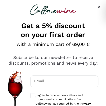
Skip to content
Describe what you are looking for
Get a 5% discount
on your first order
Ottimo
with a minimum cart of 69,00 €
4,5
/5
2.561
Subscribe to our newsletter to receive
recensioni
discounts, promotions and news every day!
Le nostre recensioni a 4 e 5 stelle.
Clicca qui per leggerle tutte >
Email
Precedente
Successivo
Optional consents to receive communicat
I agree to receive newsletters and
Oggi
promotional communications from
Acquisto semplice nelle modalità, gestito con rapidità e
Callmewine, as required by the .
Privacy