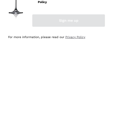
professionalità
Policy
Acquirente verificato
Sign me up
Oggi
Seri affidabili
For more information, please read our
Privacy Policy
Acquirente verificato
Ieri
Il catalogo offre moltissime possibilità di scelta tra tanti
prodotti diversi e con un ampio range di prezzo. Le
indicazioni dei consulenti sono estremamente chiare e
conformi alle caratteristiche dei prodotti acquistati
Acquirente verificato