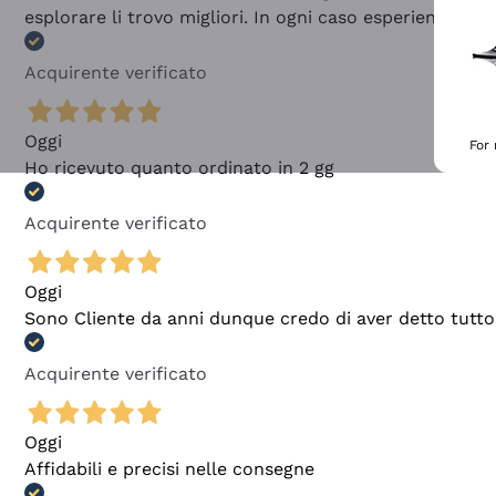
esplorare li trovo migliori. In ogni caso esperienza buo
Acquirente verificato
Oggi
For
Ho ricevuto quanto ordinato in 2 gg
Acquirente verificato
Oggi
Sono Cliente da anni dunque credo di aver detto tutto
Acquirente verificato
Oggi
Affidabili e precisi nelle consegne