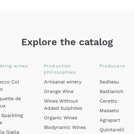
Explore the catalog
kling wines
Production
Producers
philosophies
ecco Col
Artisanal winery
Sedilesu
do
Orange Wine
Bastianich
quette de
Wines Without
Ceretto
oux
Added Sulphites
Masseto
 Sparkling
Organic Wines
Agrapart
s
Biodynamic Wines
Quintarelli
la Gialla