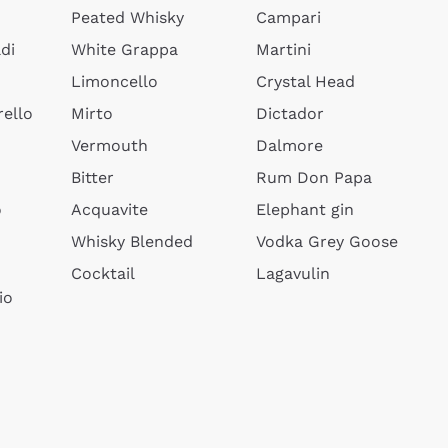
Peated Whisky
Campari
di
White Grappa
Martini
Limoncello
Crystal Head
ello
Mirto
Dictador
Vermouth
Dalmore
Bitter
Rum Don Papa
o
Acquavite
Elephant gin
Whisky Blended
Vodka Grey Goose
Cocktail
Lagavulin
io