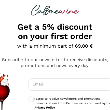
 looking for
Champagne
Sparkling Wines
Al
Get a 5% discount
on your first order
with a minimum cart of 69,00 €
Subscribe to our newsletter to receive discounts,
promotions and news every day!
Email
Optional consents to receive communicati
I agree to receive newsletters and promotional
communications from Callmewine, as required by th
se non è male ma secondo me ci sono alternative che hanno p
.
Privacy Policy