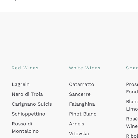
Red Wines
White Wines
Spar
Lagrein
Catarratto
Pros
Fon
Nero di Troia
Sancerre
Blan
Carignano Sulcis
Falanghina
Lim
Schioppettino
Pinot Blanc
Rosé
Rosso di
Arneis
Wine
Montalcino
Vitovska
Ribol