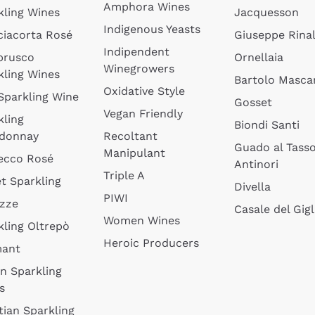
Amphora Wines
kling Wines
Jacquesson
Indigenous Yeasts
ciacorta Rosé
Giuseppe Rinal
Indipendent
brusco
Ornellaia
Winegrowers
kling Wines
Bartolo Mascar
Oxidative Style
 Sparkling Wine
Gosset
Vegan Friendly
kling
Biondi Santi
donnay
Recoltant
Guado al Tass
Manipulant
ecco Rosé
Antinori
Triple A
t Sparkling
Divella
PIWI
izze
Casale del Gigl
Women Wines
kling Oltrepò
Heroic Producers
mant
an Sparkling
s
tian Sparkling