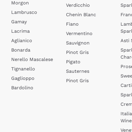
Morgon
Verdicchio
Spar
Lambrusco
Chenin Blanc
Fran
Gamay
Fiano
Lam
Lacrima
Spar
Vermentino
Aglianico
Asti
Sauvignon
Bonarda
Spar
Pinot Gris
Char
Nerello Mascalese
Pigato
Pros
Tignanello
Sauternes
Swee
Gaglioppo
Pinot Gris
Cart
Bardolino
Spar
Cre
Itali
Wine
Vene