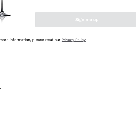
na e lo consiglio! 👍
Sign me up
 more information, please read our
Privacy Policy
.