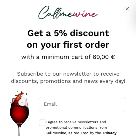
Skip to content
Describe what you are looking for
Get a 5% discount
on your first order
Ottimo
with a minimum cart of 69,00 €
4,5
/5
2.566
Subscribe to our newsletter to receive
recensioni
discounts, promotions and news every day!
Le nostre recensioni a 4 e 5 stelle.
Clicca qui per leggerle tutte >
Email
Precedente
Successivo
Optional consents to receive communicat
I agree to receive newsletters and
Ieri
promotional communications from
Ordine tutto ok, niente da dire a riguardo. Il sito in se
Callmewine, as required by the .
Privacy