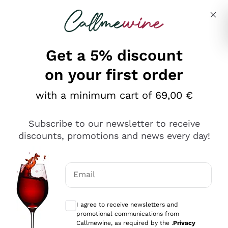
Skip to content
Describe what you are looking for
Get a 5% discount
on your first order
Ottimo
with a minimum cart of 69,00 €
4,5
/5
2.551
Subscribe to our newsletter to receive
recensioni
discounts, promotions and news every day!
Le nostre recensioni a 4 e 5 stelle.
Clicca qui per leggerle tutte >
Email
Precedente
Successivo
Optional consents to receive communicat
I agree to receive newsletters and
Oggi
promotional communications from
Perfetti e attenti al cliente
Callmewine, as required by the .
Privacy