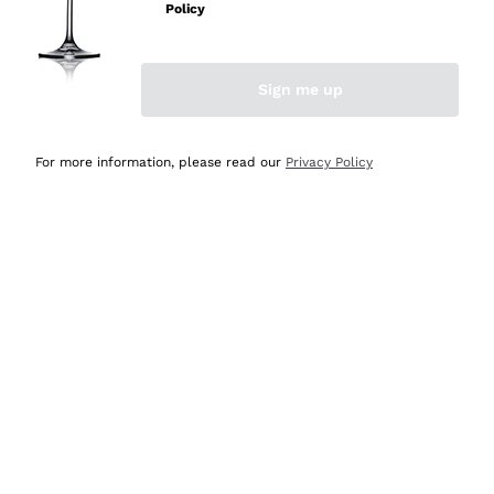
Policy
Acquirente verificato
Sign me up
Ieri
Semplice nell'uso, puntuali e veloci.
For more information, please read our
Privacy Policy
Acquirente verificato
Ieri
Ottima come sempre!
Acquirente verificato
2 Giorni Fa
Buona esperienza
Acquirente verificato