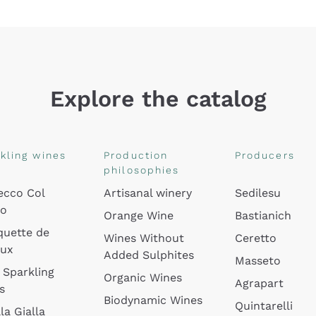
Explore the catalog
kling wines
Production
Producers
philosophies
ecco Col
Artisanal winery
Sedilesu
do
Orange Wine
Bastianich
quette de
Wines Without
Ceretto
oux
Added Sulphites
Masseto
 Sparkling
Organic Wines
Agrapart
s
Biodynamic Wines
Quintarelli
la Gialla