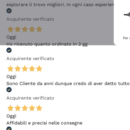
esplorare li trovo migliori. In ogni caso esperienza buo
Acquirente verificato
Oggi
For
Ho ricevuto quanto ordinato in 2 gg
Acquirente verificato
Oggi
Sono Cliente da anni dunque credo di aver detto tutto
Acquirente verificato
Oggi
Affidabili e precisi nelle consegne