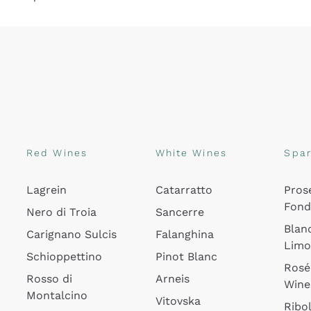
Red Wines
White Wines
Spar
Lagrein
Catarratto
Pros
Fon
Nero di Troia
Sancerre
Blan
Carignano Sulcis
Falanghina
Lim
Schioppettino
Pinot Blanc
Rosé
Rosso di
Arneis
Wine
Montalcino
Vitovska
Ribol