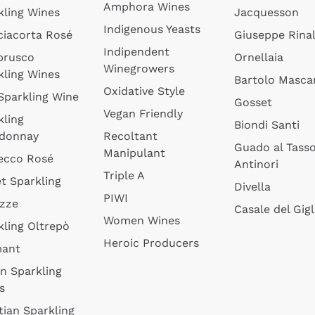
Amphora Wines
kling Wines
Jacquesson
Indigenous Yeasts
ciacorta Rosé
Giuseppe Rinal
Indipendent
brusco
Ornellaia
Winegrowers
kling Wines
Bartolo Mascar
Oxidative Style
 Sparkling Wine
Gosset
Vegan Friendly
kling
Biondi Santi
donnay
Recoltant
Guado al Tass
Manipulant
ecco Rosé
Antinori
Triple A
t Sparkling
Divella
PIWI
izze
Casale del Gigl
Women Wines
kling Oltrepò
Heroic Producers
mant
an Sparkling
s
tian Sparkling