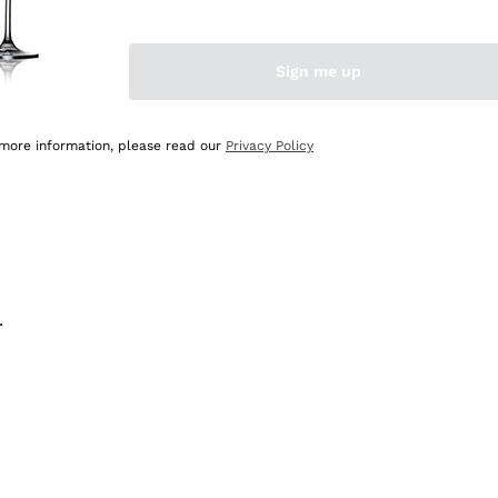
na e lo consiglio! 👍
Sign me up
 more information, please read our
Privacy Policy
.