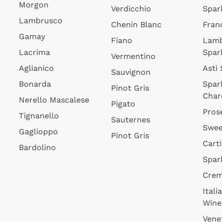
Morgon
Verdicchio
Spar
Lambrusco
Chenin Blanc
Fran
Gamay
Fiano
Lam
Lacrima
Spar
Vermentino
Aglianico
Asti
Sauvignon
Bonarda
Spar
Pinot Gris
Char
Nerello Mascalese
Pigato
Pros
Tignanello
Sauternes
Swee
Gaglioppo
Pinot Gris
Cart
Bardolino
Spar
Cre
Itali
Wine
Vene