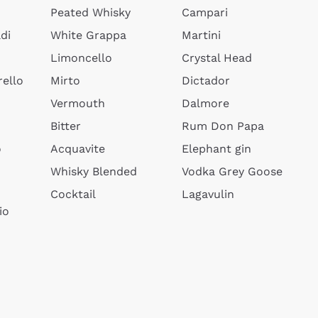
Peated Whisky
Campari
di
White Grappa
Martini
Limoncello
Crystal Head
ello
Mirto
Dictador
Vermouth
Dalmore
Bitter
Rum Don Papa
o
Acquavite
Elephant gin
Whisky Blended
Vodka Grey Goose
Cocktail
Lagavulin
io