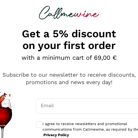
 looking for
Champagne
Sparkling Wines
Al
Get a 5% discount
on your first order
with a minimum cart of 69,00 €
Subscribe to our newsletter to receive discounts,
promotions and news every day!
Email
Optional consents to receive communicati
I agree to receive newsletters and promotional
communications from Callmewine, as required by th
se non è male ma secondo me ci sono alternative che hanno p
.
Privacy Policy