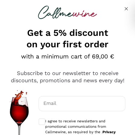
Skip to content
Describe what you are looking for
Get a 5% discount
on your first order
Ottimo
with a minimum cart of 69,00 €
4,5
/5
2.559
Subscribe to our newsletter to receive
recensioni
discounts, promotions and news every day!
Le nostre recensioni a 4 e 5 stelle.
Clicca qui per leggerle tutte >
Email
Precedente
Successivo
Optional consents to receive communicat
I agree to receive newsletters and
Oggi
promotional communications from
Il catalogo offre moltissime possibilità di scelta tra tanti
Callmewine, as required by the .
Privacy