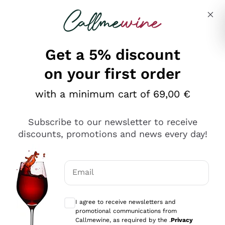
Skip to content
Describe what you are looking for
Get a 5% discount
on your first order
Ottimo
with a minimum cart of 69,00 €
4,5
/5
2.559
Subscribe to our newsletter to receive
recensioni
discounts, promotions and news every day!
Le nostre recensioni a 4 e 5 stelle.
Clicca qui per leggerle tutte >
Email
Precedente
Successivo
Optional consents to receive communicat
I agree to receive newsletters and
Oggi
promotional communications from
Il catalogo offre moltissime possibilità di scelta tra tanti
Callmewine, as required by the .
Privacy