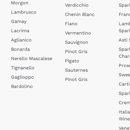
Morgon
Verdicchio
Spar
Lambrusco
Chenin Blanc
Fran
Gamay
Fiano
Lam
Lacrima
Spar
Vermentino
Aglianico
Asti
Sauvignon
Bonarda
Spar
Pinot Gris
Char
Nerello Mascalese
Pigato
Pros
Tignanello
Sauternes
Swee
Gaglioppo
Pinot Gris
Cart
Bardolino
Spar
Cre
Itali
Wine
Vene