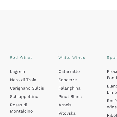
Red Wines
White Wines
Spar
Lagrein
Catarratto
Pros
Fon
Nero di Troia
Sancerre
Blan
Carignano Sulcis
Falanghina
Lim
Schioppettino
Pinot Blanc
Rosé
Rosso di
Arneis
Wine
Montalcino
Vitovska
Ribol