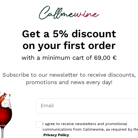
 looking for
Champagne
Sparkling Wines
Al
Get a 5% discount
on your first order
with a minimum cart of 69,00 €
Subscribe to our newsletter to receive discounts,
promotions and news every day!
Email
Optional consents to receive communicati
I agree to receive newsletters and promotional
communications from Callmewine, as required by th
se non è male ma secondo me ci sono alternative che hanno p
.
Privacy Policy