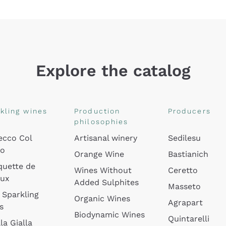
Explore the catalog
kling wines
Production
Producers
philosophies
ecco Col
Artisanal winery
Sedilesu
do
Orange Wine
Bastianich
quette de
Wines Without
Ceretto
oux
Added Sulphites
Masseto
 Sparkling
Organic Wines
Agrapart
s
Biodynamic Wines
Quintarelli
la Gialla