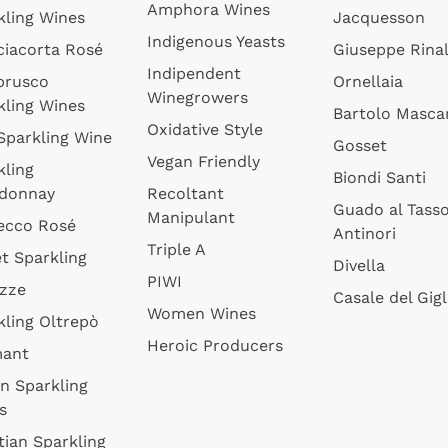
Amphora Wines
kling Wines
Jacquesson
Indigenous Yeasts
ciacorta Rosé
Giuseppe Rinal
Indipendent
brusco
Ornellaia
Winegrowers
kling Wines
Bartolo Mascar
Oxidative Style
 Sparkling Wine
Gosset
Vegan Friendly
kling
Biondi Santi
donnay
Recoltant
Guado al Tass
Manipulant
ecco Rosé
Antinori
Triple A
t Sparkling
Divella
PIWI
izze
Casale del Gigl
Women Wines
kling Oltrepò
Heroic Producers
mant
an Sparkling
s
tian Sparkling