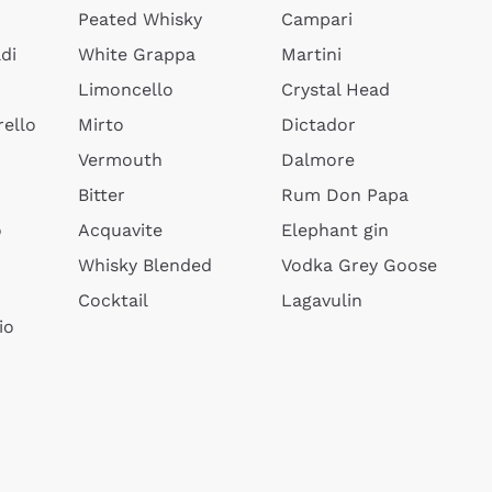
Peated Whisky
Campari
di
White Grappa
Martini
Limoncello
Crystal Head
ello
Mirto
Dictador
Vermouth
Dalmore
Bitter
Rum Don Papa
o
Acquavite
Elephant gin
Whisky Blended
Vodka Grey Goose
Cocktail
Lagavulin
io