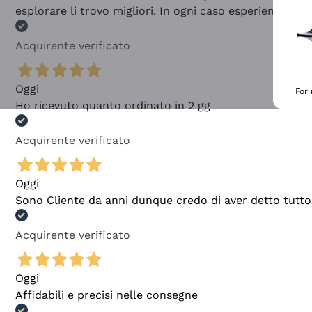
esplorare li trovo migliori. In ogni caso esperienza buo
Acquirente verificato
Oggi
For
Ho ricevuto quanto ordinato in 2 gg
Acquirente verificato
Oggi
Sono Cliente da anni dunque credo di aver detto tutto
Acquirente verificato
Oggi
Affidabili e precisi nelle consegne