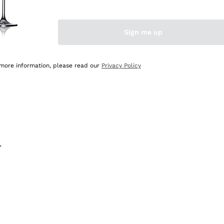
na e lo consiglio! 👍
Sign me up
 more information, please read our
Privacy Policy
.