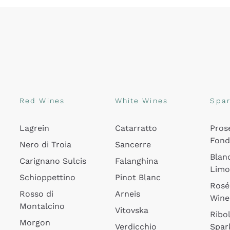
Red Wines
White Wines
Spar
Lagrein
Catarratto
Pros
Fon
Nero di Troia
Sancerre
Blan
Carignano Sulcis
Falanghina
Lim
Schioppettino
Pinot Blanc
Rosé
Rosso di
Arneis
Wine
Montalcino
Vitovska
Ribol
Morgon
Verdicchio
Spar