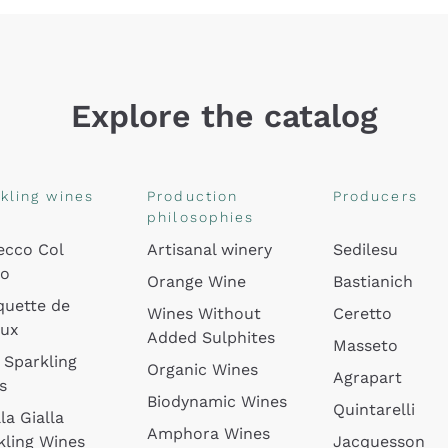
Explore the catalog
kling wines
Production
Producers
philosophies
ecco Col
Artisanal winery
Sedilesu
do
Orange Wine
Bastianich
quette de
Wines Without
Ceretto
oux
Added Sulphites
Masseto
 Sparkling
Organic Wines
Agrapart
s
Biodynamic Wines
Quintarelli
la Gialla
Amphora Wines
kling Wines
Jacquesson