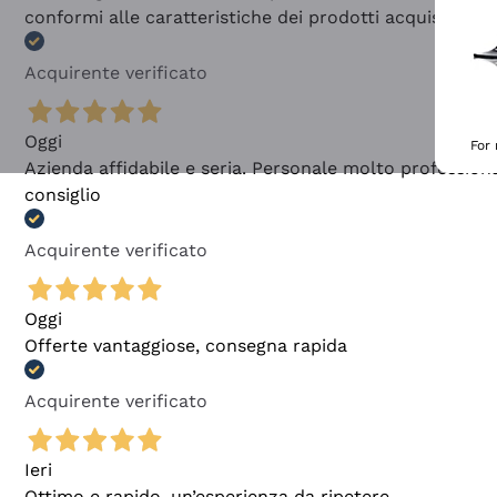
conformi alle caratteristiche dei prodotti acquistati
Acquirente verificato
Oggi
For
Azienda affidabile e seria. Personale molto profession
consiglio
Acquirente verificato
Oggi
Offerte vantaggiose, consegna rapida
Acquirente verificato
Ieri
Ottimo e rapido, un’esperienza da ripetere