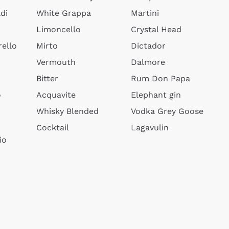
di
White Grappa
Martini
Limoncello
Crystal Head
ello
Mirto
Dictador
Vermouth
Dalmore
Bitter
Rum Don Papa
o
Acquavite
Elephant gin
Whisky Blended
Vodka Grey Goose
Cocktail
Lagavulin
io