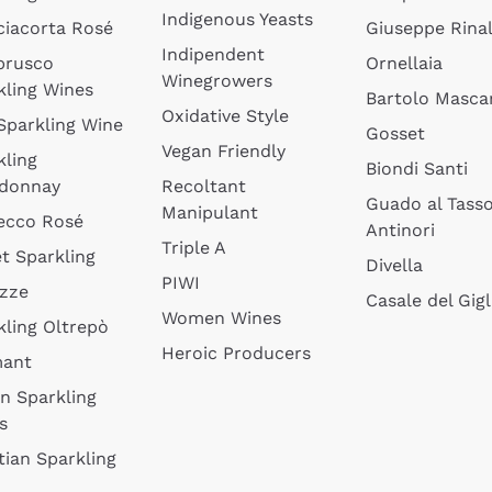
Indigenous Yeasts
ciacorta Rosé
Giuseppe Rinal
Indipendent
brusco
Ornellaia
Winegrowers
kling Wines
Bartolo Mascar
Oxidative Style
 Sparkling Wine
Gosset
Vegan Friendly
kling
Biondi Santi
donnay
Recoltant
Guado al Tass
Manipulant
ecco Rosé
Antinori
Triple A
t Sparkling
Divella
PIWI
izze
Casale del Gigl
Women Wines
kling Oltrepò
Heroic Producers
mant
an Sparkling
s
tian Sparkling