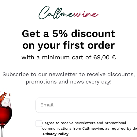
 looking for
Champagne
Sparkling Wines
Al
Get a 5% discount
on your first order
with a minimum cart of 69,00 €
Subscribe to our newsletter to receive discounts,
promotions and news every day!
Email
Optional consents to receive communicati
I agree to receive newsletters and promotional
communications from Callmewine, as required by th
tanti prodotti diversi e con un ampio range di prezzo. Le 
.
Privacy Policy