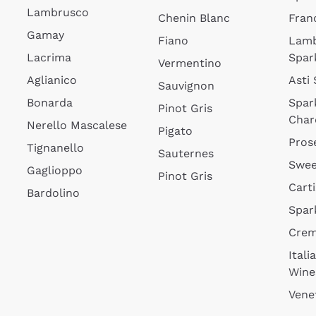
Lambrusco
Chenin Blanc
Fran
Gamay
Fiano
Lam
Lacrima
Spar
Vermentino
Aglianico
Asti
Sauvignon
Bonarda
Spar
Pinot Gris
Char
Nerello Mascalese
Pigato
Pros
Tignanello
Sauternes
Swee
Gaglioppo
Pinot Gris
Cart
Bardolino
Spar
Cre
Itali
Wine
Vene