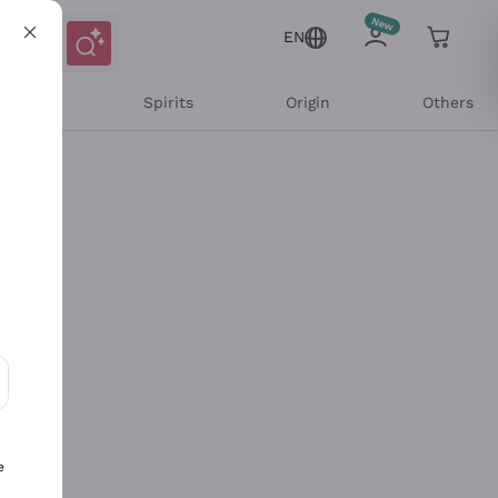
EN
l Wines
Spirits
Origin
Others
ons and personalized offers
e