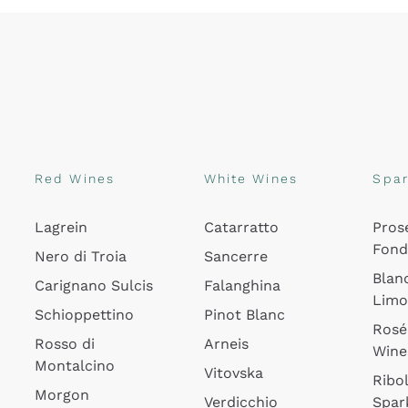
Red Wines
White Wines
Spar
Lagrein
Catarratto
Pros
Fon
Nero di Troia
Sancerre
Blan
Carignano Sulcis
Falanghina
Lim
Schioppettino
Pinot Blanc
Rosé
Rosso di
Arneis
Wine
Montalcino
Vitovska
Ribol
Morgon
Verdicchio
Spar