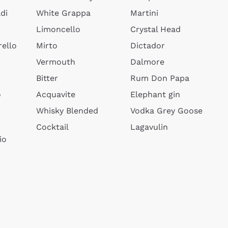
di
White Grappa
Martini
Limoncello
Crystal Head
ello
Mirto
Dictador
Vermouth
Dalmore
Bitter
Rum Don Papa
o
Acquavite
Elephant gin
Whisky Blended
Vodka Grey Goose
Cocktail
Lagavulin
io