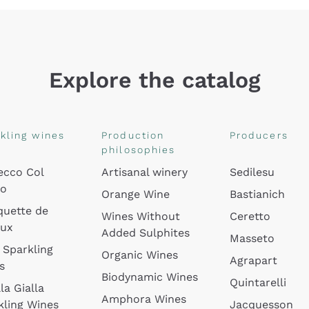
Explore the catalog
kling wines
Production
Producers
philosophies
ecco Col
Artisanal winery
Sedilesu
do
Orange Wine
Bastianich
quette de
Wines Without
Ceretto
oux
Added Sulphites
Masseto
 Sparkling
Organic Wines
Agrapart
s
Biodynamic Wines
Quintarelli
la Gialla
Amphora Wines
kling Wines
Jacquesson