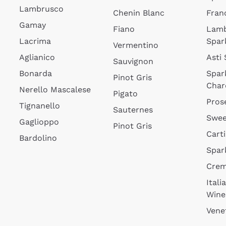
Lambrusco
Chenin Blanc
Fran
Gamay
Fiano
Lam
Lacrima
Spar
Vermentino
Aglianico
Asti
Sauvignon
Bonarda
Spar
Pinot Gris
Char
Nerello Mascalese
Pigato
Pros
Tignanello
Sauternes
Swee
Gaglioppo
Pinot Gris
Cart
Bardolino
Spar
Cre
Itali
Wine
Vene