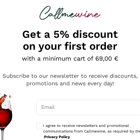
 looking for
Champagne
Sparkling Wines
Al
Get a 5% discount
on your first order
with a minimum cart of 69,00 €
Subscribe to our newsletter to receive discounts,
promotions and news every day!
Email
Optional consents to receive communicati
I agree to receive newsletters and promotional
communications from Callmewine, as required by th
e professionalità
.
Privacy Policy