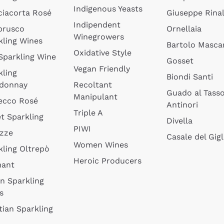
Indigenous Yeasts
ciacorta Rosé
Giuseppe Rinal
Indipendent
brusco
Ornellaia
Winegrowers
kling Wines
Bartolo Mascar
Oxidative Style
 Sparkling Wine
Gosset
Vegan Friendly
kling
Biondi Santi
donnay
Recoltant
Guado al Tass
Manipulant
ecco Rosé
Antinori
Triple A
t Sparkling
Divella
PIWI
izze
Casale del Gigl
Women Wines
kling Oltrepò
Heroic Producers
mant
an Sparkling
s
tian Sparkling