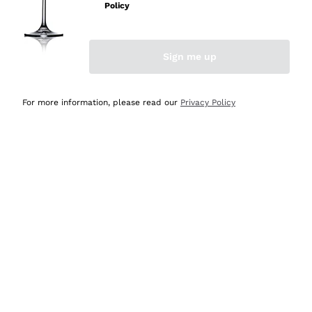
professionalità
Policy
Acquirente verificato
Sign me up
Oggi
Seri affidabili
For more information, please read our
Privacy Policy
Acquirente verificato
Ieri
Il catalogo offre moltissime possibilità di scelta tra tanti
prodotti diversi e con un ampio range di prezzo. Le
indicazioni dei consulenti sono estremamente chiare e
conformi alle caratteristiche dei prodotti acquistati
Acquirente verificato