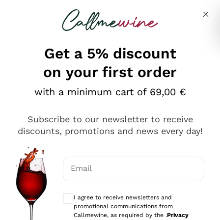
Skip to content
Describe what you are looking for
Get a 5% discount
on your first order
Ottimo
with a minimum cart of 69,00 €
4,5
/5
2.561
Subscribe to our newsletter to receive
recensioni
discounts, promotions and news every day!
Le nostre recensioni a 4 e 5 stelle.
Clicca qui per leggerle tutte >
Email
Precedente
Successivo
Optional consents to receive communicat
I agree to receive newsletters and
Oggi
promotional communications from
Acquisto semplice nelle modalità, gestito con rapidità e
Callmewine, as required by the .
Privacy