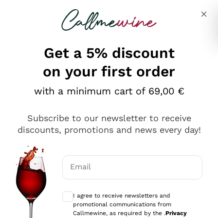
Skip to content
Describe what you are looking for
Get a 5% discount
on your first order
Ottimo
with a minimum cart of 69,00 €
4,5
/5
2.559
Subscribe to our newsletter to receive
recensioni
discounts, promotions and news every day!
Le nostre recensioni a 4 e 5 stelle.
Clicca qui per leggerle tutte >
Email
Precedente
Successivo
Optional consents to receive communicat
I agree to receive newsletters and
Oggi
promotional communications from
Il catalogo offre moltissime possibilità di scelta tra tanti
Callmewine, as required by the .
Privacy