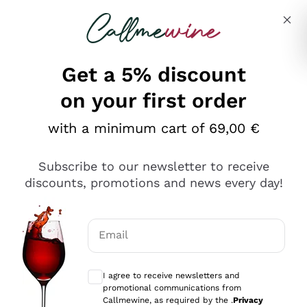
Skip to content
Describe what you are looking for
Get a 5% discount
on your first order
Ottimo
with a minimum cart of 69,00 €
4,5
/5
2.559
Subscribe to our newsletter to receive
recensioni
discounts, promotions and news every day!
Le nostre recensioni a 4 e 5 stelle.
Clicca qui per leggerle tutte >
Email
Precedente
Successivo
Optional consents to receive communicat
I agree to receive newsletters and
Oggi
promotional communications from
Il catalogo offre moltissime possibilità di scelta tra tanti
Callmewine, as required by the .
Privacy