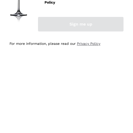
professionalità
Policy
Acquirente verificato
Sign me up
Oggi
Seri affidabili
For more information, please read our
Privacy Policy
Acquirente verificato
Ieri
Il catalogo offre moltissime possibilità di scelta tra tanti
prodotti diversi e con un ampio range di prezzo. Le
indicazioni dei consulenti sono estremamente chiare e
conformi alle caratteristiche dei prodotti acquistati
Acquirente verificato