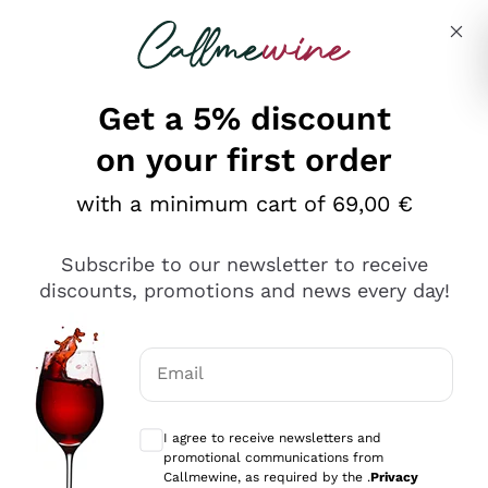
Skip to content
Describe what you are looking for
Get a 5% discount
on your first order
Ottimo
with a minimum cart of 69,00 €
4,5
/5
2.561
Subscribe to our newsletter to receive
recensioni
discounts, promotions and news every day!
Le nostre recensioni a 4 e 5 stelle.
Clicca qui per leggerle tutte >
Email
Precedente
Successivo
Optional consents to receive communicat
I agree to receive newsletters and
Oggi
promotional communications from
Acquisto semplice nelle modalità, gestito con rapidità e
Callmewine, as required by the .
Privacy