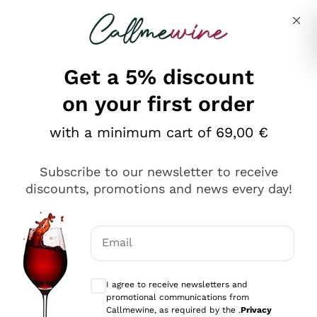
Skip to content
Describe what you are looking for
Get a 5% discount
on your first order
Ottimo
with a minimum cart of 69,00 €
4,5
/5
2.566
Subscribe to our newsletter to receive
recensioni
discounts, promotions and news every day!
Le nostre recensioni a 4 e 5 stelle.
Clicca qui per leggerle tutte >
Email
Precedente
Successivo
Optional consents to receive communicat
I agree to receive newsletters and
Ieri
promotional communications from
Ordine tutto ok, niente da dire a riguardo. Il sito in se
Callmewine, as required by the .
Privacy