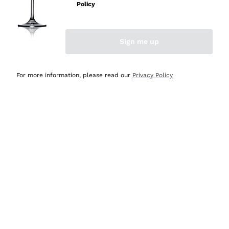
velocissima
Policy
Acquirente verificato
Sign me up
Ieri
Perfetti e attenti al cliente
For more information, please read our
Privacy Policy
Acquirente verificato
Ieri
Semplice nell'uso, puntuali e veloci.
Acquirente verificato
Ieri
Ottima come sempre!