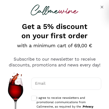
Skip to content
Describe what you are looking for
Get a 5% discount
on your first order
Ottimo
with a minimum cart of 69,00 €
4,5
/5
2.552
Subscribe to our newsletter to receive
recensioni
discounts, promotions and news every day!
Le nostre recensioni a 4 e 5 stelle.
Clicca qui per leggerle tutte >
Email
Precedente
Successivo
Optional consents to receive communicat
I agree to receive newsletters and
Oggi
promotional communications from
Ottima facilità di acquisto sul sito e consegna
Callmewine, as required by the .
Privacy