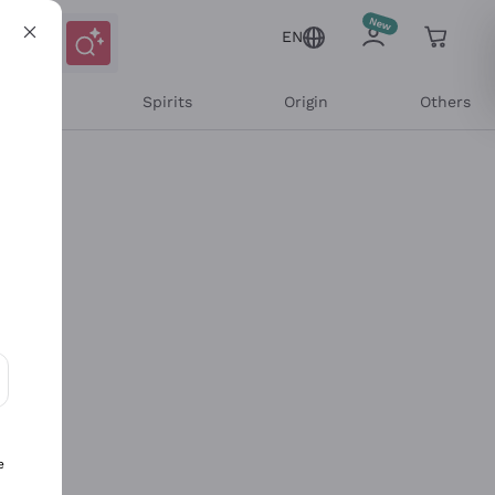
EN
l Wines
Spirits
Origin
Others
ons and personalized offers
e