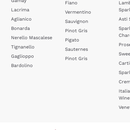
Gamay
Fiano
Lam
Lacrima
Spar
Vermentino
Aglianico
Asti
Sauvignon
Bonarda
Spar
Pinot Gris
Char
Nerello Mascalese
Pigato
Pros
Tignanello
Sauternes
Swee
Gaglioppo
Pinot Gris
Cart
Bardolino
Spar
Cre
Itali
Wine
Vene