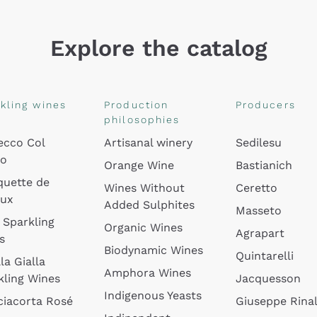
Explore the catalog
kling wines
Production
Producers
philosophies
ecco Col
Artisanal winery
Sedilesu
do
Orange Wine
Bastianich
quette de
Wines Without
Ceretto
oux
Added Sulphites
Masseto
 Sparkling
Organic Wines
Agrapart
s
Biodynamic Wines
Quintarelli
la Gialla
Amphora Wines
kling Wines
Jacquesson
Indigenous Yeasts
ciacorta Rosé
Giuseppe Rinal