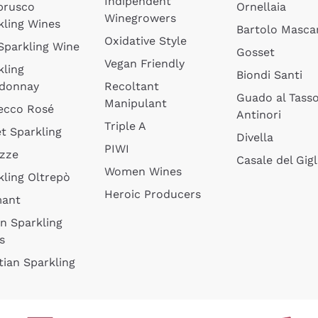
Indipendent
brusco
Ornellaia
Winegrowers
kling Wines
Bartolo Mascar
Oxidative Style
 Sparkling Wine
Gosset
Vegan Friendly
kling
Biondi Santi
donnay
Recoltant
Guado al Tass
Manipulant
ecco Rosé
Antinori
Triple A
t Sparkling
Divella
PIWI
izze
Casale del Gigl
Women Wines
kling Oltrepò
Heroic Producers
mant
an Sparkling
s
tian Sparkling