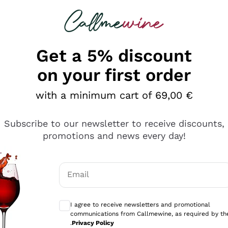
 looking for
Champagne
Sparkling Wines
Al
Get a 5% discount
on your first order
with a minimum cart of 69,00 €
Subscribe to our newsletter to receive discounts,
promotions and news every day!
Email
Optional consents to receive communicati
I agree to receive newsletters and promotional
communications from Callmewine, as required by th
sima
.
Privacy Policy