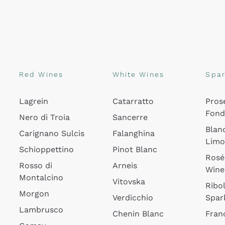
Red Wines
White Wines
Spar
Lagrein
Catarratto
Pros
Fon
Nero di Troia
Sancerre
Blan
Carignano Sulcis
Falanghina
Lim
Schioppettino
Pinot Blanc
Rosé
Rosso di
Arneis
Wine
Montalcino
Vitovska
Ribol
Morgon
Verdicchio
Spar
Lambrusco
Chenin Blanc
Fran