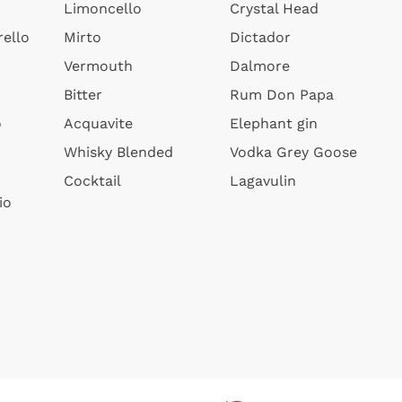
Limoncello
Crystal Head
ello
Mirto
Dictador
Vermouth
Dalmore
Bitter
Rum Don Papa
o
Acquavite
Elephant gin
Whisky Blended
Vodka Grey Goose
Cocktail
Lagavulin
io