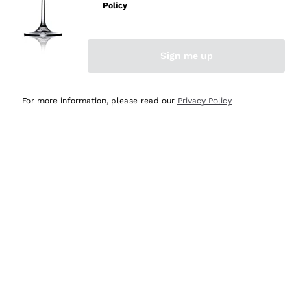
velocissima
Policy
Acquirente verificato
Sign me up
Ieri
Perfetti e attenti al cliente
For more information, please read our
Privacy Policy
Acquirente verificato
2 Giorni Fa
Semplice nell'uso, puntuali e veloci.
Acquirente verificato
2 Giorni Fa
Ottima come sempre!