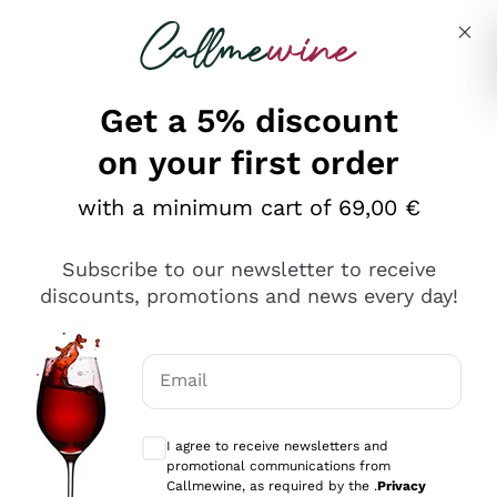
Skip to content
Describe what you are looking for
Get a 5% discount
on your first order
Ottimo
with a minimum cart of 69,00 €
4,5
/5
2.552
Subscribe to our newsletter to receive
recensioni
discounts, promotions and news every day!
Le nostre recensioni a 4 e 5 stelle.
Clicca qui per leggerle tutte >
Email
Precedente
Successivo
Optional consents to receive communicat
I agree to receive newsletters and
Oggi
promotional communications from
Ottima facilità di acquisto sul sito e consegna
Callmewine, as required by the .
Privacy