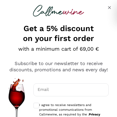
Skip to content
Describe what you are looking for
Get a 5% discount
on your first order
Ottimo
with a minimum cart of 69,00 €
4,5
/5
2.559
Subscribe to our newsletter to receive
recensioni
discounts, promotions and news every day!
Le nostre recensioni a 4 e 5 stelle.
Clicca qui per leggerle tutte >
Email
Precedente
Successivo
Optional consents to receive communicat
I agree to receive newsletters and
Oggi
promotional communications from
Il catalogo offre moltissime possibilità di scelta tra tanti
Callmewine, as required by the .
Privacy