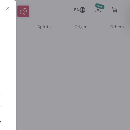
EN
l Wines
Spirits
Origin
Others
ons and personalized offers
e