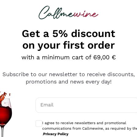
 looking for
Champagne
Sparkling Wines
Al
Get a 5% discount
on your first order
with a minimum cart of 69,00 €
Subscribe to our newsletter to receive discounts,
promotions and news every day!
Email
Optional consents to receive communicati
I agree to receive newsletters and promotional
communications from Callmewine, as required by th
e professionalità
.
Privacy Policy