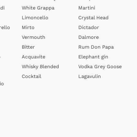
di
White Grappa
Martini
Limoncello
Crystal Head
ello
Mirto
Dictador
Vermouth
Dalmore
Bitter
Rum Don Papa
o
Acquavite
Elephant gin
Whisky Blended
Vodka Grey Goose
Cocktail
Lagavulin
io