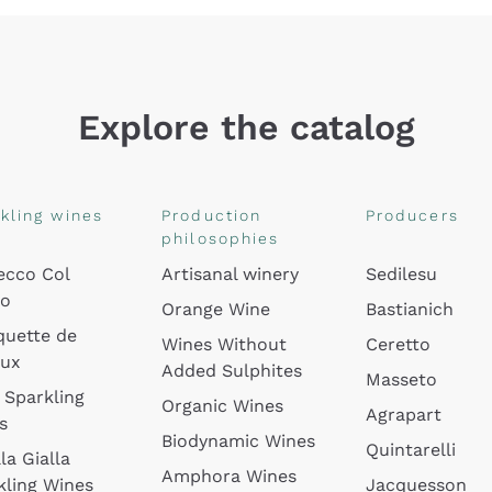
Explore the catalog
kling wines
Production
Producers
philosophies
ecco Col
Artisanal winery
Sedilesu
do
Orange Wine
Bastianich
quette de
Wines Without
Ceretto
oux
Added Sulphites
Masseto
 Sparkling
Organic Wines
Agrapart
s
Biodynamic Wines
Quintarelli
la Gialla
Amphora Wines
kling Wines
Jacquesson