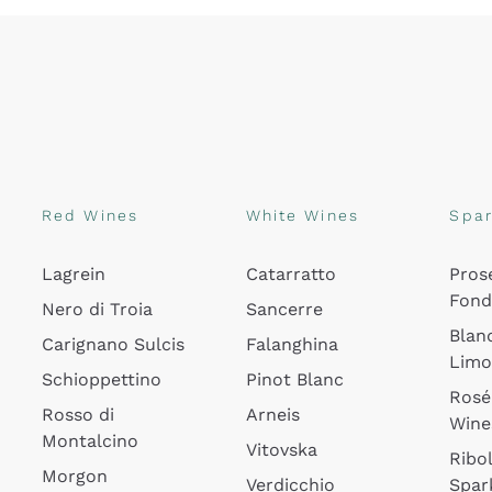
Red Wines
White Wines
Spar
Lagrein
Catarratto
Pros
Fon
Nero di Troia
Sancerre
Blan
Carignano Sulcis
Falanghina
Lim
Schioppettino
Pinot Blanc
Rosé
Rosso di
Arneis
Wine
Montalcino
Vitovska
Ribol
Morgon
Verdicchio
Spar