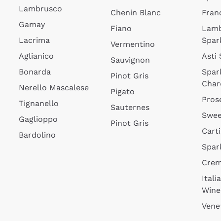
Lambrusco
Chenin Blanc
Fran
Gamay
Fiano
Lam
Lacrima
Spar
Vermentino
Aglianico
Asti
Sauvignon
Bonarda
Spar
Pinot Gris
Char
Nerello Mascalese
Pigato
Pros
Tignanello
Sauternes
Swee
Gaglioppo
Pinot Gris
Cart
Bardolino
Spar
Cre
Itali
Wine
Vene