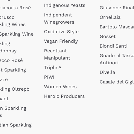
Indigenous Yeasts
ciacorta Rosé
Giuseppe Rinal
Indipendent
brusco
Ornellaia
Winegrowers
kling Wines
Bartolo Mascar
Oxidative Style
 Sparkling Wine
Gosset
Vegan Friendly
kling
Biondi Santi
donnay
Recoltant
Guado al Tass
Manipulant
ecco Rosé
Antinori
Triple A
t Sparkling
Divella
PIWI
izze
Casale del Gigl
Women Wines
kling Oltrepò
Heroic Producers
mant
an Sparkling
s
tian Sparkling