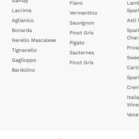
Gamay
Fiano
Lam
Lacrima
Spar
Vermentino
Aglianico
Asti
Sauvignon
Bonarda
Spar
Pinot Gris
Char
Nerello Mascalese
Pigato
Pros
Tignanello
Sauternes
Swee
Gaglioppo
Pinot Gris
Cart
Bardolino
Spar
Cre
Itali
Wine
Vene