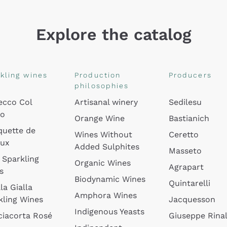
Explore the catalog
kling wines
Production
Producers
philosophies
ecco Col
Artisanal winery
Sedilesu
do
Orange Wine
Bastianich
quette de
Wines Without
Ceretto
oux
Added Sulphites
Masseto
 Sparkling
Organic Wines
Agrapart
s
Biodynamic Wines
Quintarelli
la Gialla
Amphora Wines
kling Wines
Jacquesson
Indigenous Yeasts
ciacorta Rosé
Giuseppe Rinal