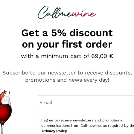
 looking for
Champagne
Sparkling Wines
Al
Get a 5% discount
on your first order
with a minimum cart of 69,00 €
Subscribe to our newsletter to receive discounts,
promotions and news every day!
Email
Optional consents to receive communicati
I agree to receive newsletters and promotional
communications from Callmewine, as required by th
sima
.
Privacy Policy