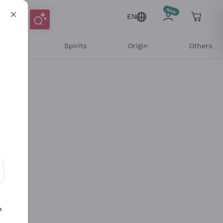
EN
l Wines
Spirits
Origin
Others
ons and personalized offers
e