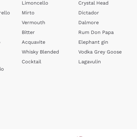
Limoncello
Crystal Head
ello
Mirto
Dictador
Vermouth
Dalmore
Bitter
Rum Don Papa
o
Acquavite
Elephant gin
Whisky Blended
Vodka Grey Goose
Cocktail
Lagavulin
io