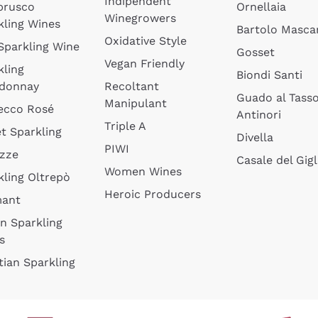
Indipendent
brusco
Ornellaia
Winegrowers
kling Wines
Bartolo Mascar
Oxidative Style
 Sparkling Wine
Gosset
Vegan Friendly
kling
Biondi Santi
donnay
Recoltant
Guado al Tass
Manipulant
ecco Rosé
Antinori
Triple A
t Sparkling
Divella
PIWI
izze
Casale del Gigl
Women Wines
kling Oltrepò
Heroic Producers
mant
an Sparkling
s
tian Sparkling