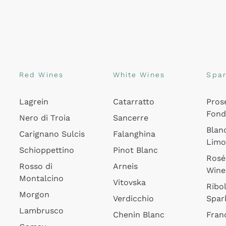
Red Wines
White Wines
Spar
Lagrein
Catarratto
Pros
Fon
Nero di Troia
Sancerre
Blan
Carignano Sulcis
Falanghina
Lim
Schioppettino
Pinot Blanc
Rosé
Rosso di
Arneis
Wine
Montalcino
Vitovska
Ribol
Morgon
Verdicchio
Spar
Lambrusco
Chenin Blanc
Fran